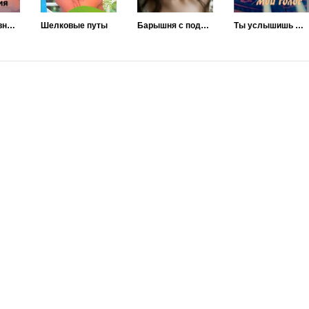
В поисках равновесия
Шелковые путы
Барышня с подвохом или гонка на выживание продолжается
Ты услышишь мой голос