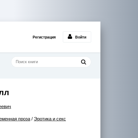
Регистрация
Войти
олл
еевич
еменная проза
/
Эротика и секс