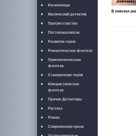
Космоопера
Магический детектив
Прогрессорство
Постапокалипсис
Развитие героя
Романтическое фэнтези
Приключенческое
фэнтези
Становление героя
Юмористическое
фэнтези
Прочие Детективы
Рассказ
Роман
Современная проза
Остросюжетные