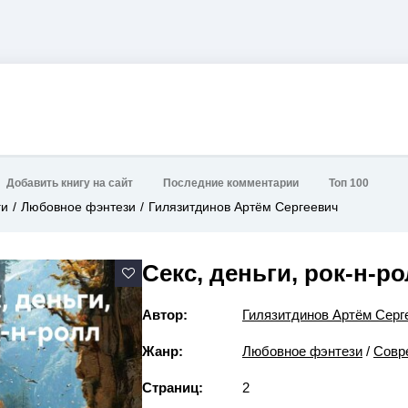
Добавить книгу на сайт
Последние комментарии
Топ 100
ги
Любовное фэнтези
Гилязитдинов Артём Сергеевич
Секс, деньги, рок-н-р
Автор:
Гилязитдинов Артём Серг
Жанр:
Любовное фэнтези
/
Совр
Страниц:
2