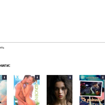
ить
ниги: