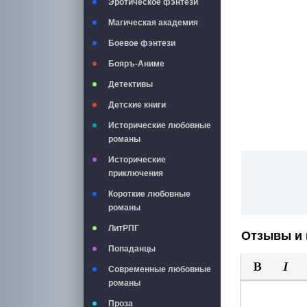
Эротическое фэнтези
Магическая академия
Боевое фэнтези
Бояръ-Аниме
Детективы
Детские книги
Исторические любовные
романы
Исторические
приключения
Короткие любовные
романы
ЛитРПГ
Отзывы и 
Попаданцы
Современные любовные
романы
Полужирны
Курси
Проза