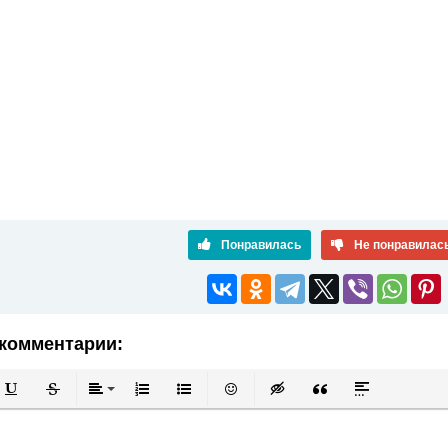
Понравилась
Не понравилас
комментарии:
й
в
Подчеркнутый
Зачеркнутый
Выравнивание
Нумерованный список
Маркированный список
Вставить смайлик
Вставка скрытого текста
Вставка цитаты
Вставка спой