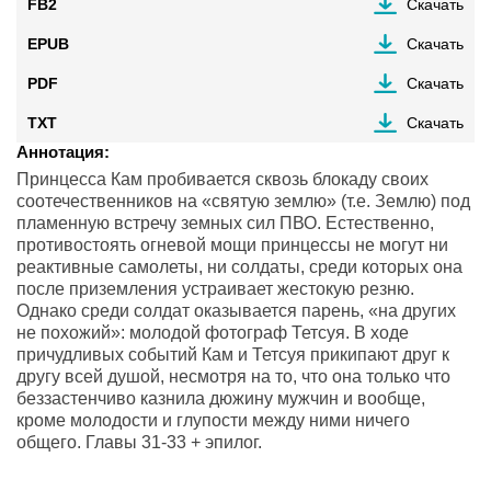
FB2
Скачать
EPUB
Скачать
PDF
Скачать
TXT
Скачать
Аннотация:
Принцесса Кам пробивается сквозь блокаду своих
соотечественников на «святую землю» (т.е. Землю) под
пламенную встречу земных сил ПВО. Естественно,
противостоять огневой мощи принцессы не могут ни
реактивные самолеты, ни солдаты, среди которых она
после приземления устраивает жестокую резню.
Однако среди солдат оказывается парень, «на других
не похожий»: молодой фотограф Тетсуя. В ходе
причудливых событий Кам и Тетсуя прикипают друг к
другу всей душой, несмотря на то, что она только что
беззастенчиво казнила дюжину мужчин и вообще,
кроме молодости и глупости между ними ничего
общего. Главы 31-33 + эпилог.