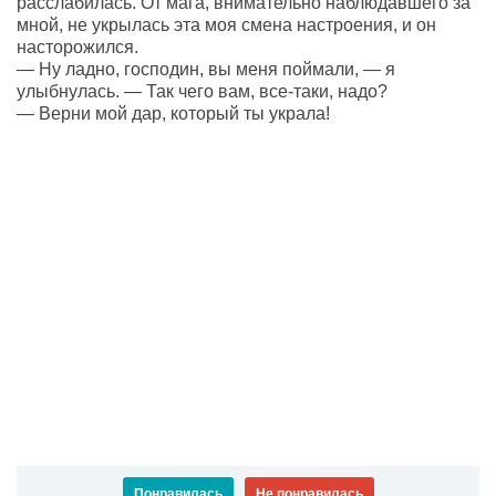
расслабилась. От мага, внимательно наблюдавшего за
мной, не укрылась эта моя смена настроения, и он
насторожился.
— Ну ладно, господин, вы меня поймали, — я
улыбнулась. — Так чего вам, все-таки, надо?
— Верни мой дар, который ты украла!
Понравилась
Не понравилась