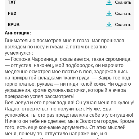
TXT
Скачать
FB2
Скачать
EPUB
Скачать
Аннотация:
Внимательно посмотрев мне в глаза, маг прошелся
взглядом по носу и губам, а потом внезапно
усмехнулся:
— Госпожа Чаровница, оказывается, такая скромница,
— отпустив, наконец, мой подбородок, он нарочито
медленно осмотрел мое платье в пол, задержавшись
на прикрытой складками ткани груди. — Закрытое под
горло платье, рукава — ни пяди голой кожи. Ни одного
украшения, кроме кулона-ласточки, который я вчера
прекрасно успел рассмотреть!
Вельзевул и его преисподняя! Он узнал меня по кулону!
Ладно, отвертеться не получиться. Ну же, Ева,
успокойся, ты сто раз представляла себе эту ситуацию!
Ничего он тебе не сделает, мы в Золотом городе. Кроме
того, есть еще кое-какие аргументы. От этих мыслей
меня, почему-то, отпустило напряжение, и я