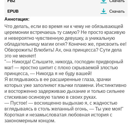
FB2
Скачать
EPUB
Скачать
Аннотация:
Что делать, если во время ни к чему не обязывающей
церемонии встречаешь ту самую? Не просто красивую
и невероятно чувственную девушку, а уникальную
обладательницу магии огня? Конечно же, присвоить ее!
Обворожить! Влюбить! Ах, она принцесса? Сути дела
это не меняет!
"— Никогда! Слышите, никогда, господин придворный
маг! — яростно шипит с плохо скрываемой злостью
принцесса, — Никогда я не буду вашей!
Я вглядываюсь в ее расширенные глаза, зрачки
которых уже заполняют язычки пламени. Инстинктивно
и восторженно задерживаю дыхание и только сильнее
стискиваю осиновую талию в своих руках.
— Пустое! — восхищенно выдыхаю я, с жадностью
вглядываясь в столь желанный огонь, — Ты уже моя!"
Короткая и незамысловатая любовная история с
закономерным концом.