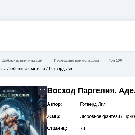
Добавить книгу на сайт
Последние комментарии
Топ 100
ги
Любовное фэнтези
Готверд Лия
Восход Паргелия. Ад
Автор:
Готверд Лия
Жанр:
Любовное фэнтези
/
Прик
Страниц:
78