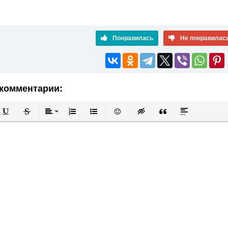
Понравилась
Не понравилас
комментарии:
й
в
Подчеркнутый
Зачеркнутый
Выравнивание
Нумерованный список
Маркированный список
Вставить смайлик
Вставка скрытого текста
Вставка цитаты
Вставка спой