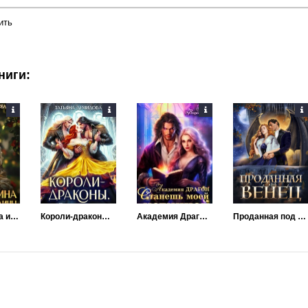
ить
ниги:
Леди Аделина из Лесной Долины
Короли-драконы. Их одержимость
Академия Драгон. Станешь моей истинной!
Проданная под венец