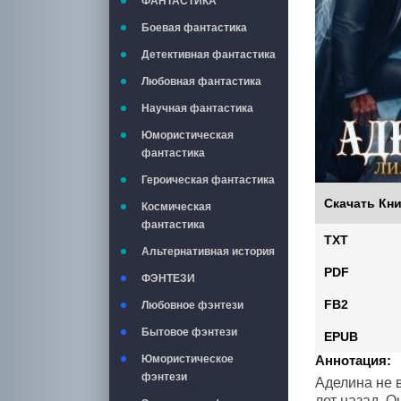
ФАНТАСТИКА
Боевая фантастика
Детективная фантастика
Любовная фантастика
Научная фантастика
Юмористическая
фантастика
Героическая фантастика
Скачать Кни
Космическая
фантастика
TXT
Альтернативная история
PDF
ФЭНТЕЗИ
FB2
Любовное фэнтези
Бытовое фэнтези
EPUB
Аннотация:
Юмористическое
фэнтези
Аделина не 
лет назад. 