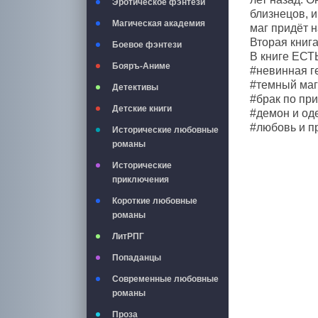
Эротическое фэнтези
близнецов, и
Магическая академия
маг придёт н
Вторая книга
Боевое фэнтези
В книге ЕСТ
Бояръ-Аниме
#невинная г
#темный маг
Детективы
#брак по пр
Детские книги
#демон и од
#любовь и п
Исторические любовные
романы
Исторические
приключения
Короткие любовные
романы
ЛитРПГ
Попаданцы
Современные любовные
романы
Проза