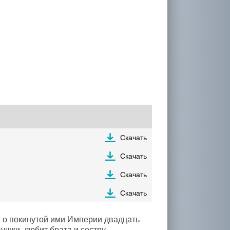
Скачать
Скачать
Скачать
Скачать
ы о покинутой ими Империи двадцать
шки, любит брата и сестру -