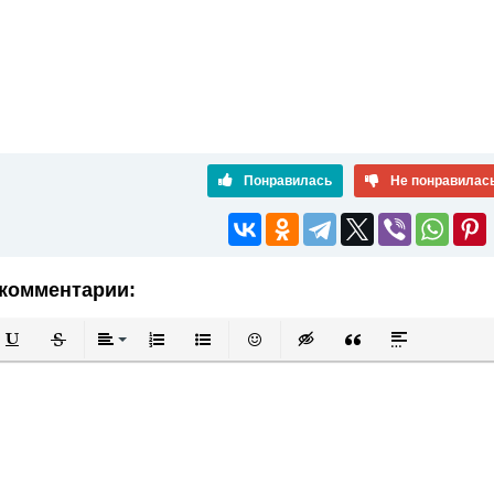
Понравилась
Не понравилас
комментарии:
й
в
Подчеркнутый
Зачеркнутый
Выравнивание
Нумерованный список
Маркированный список
Вставить смайлик
Вставка скрытого текста
Вставка цитаты
Вставка спой