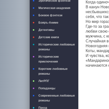
Эротическое фэнтези
Когда одино
В канун Ново
Магическая академия
несбывшихся
Боевое фэнтези
себя, что та
Но мир гораз
Бояръ-Аниме
Где-то за г
Детективы
любви свою 
мужчина, с к
Детские книги
Случайная в
Исторические любовные
Новогодняя н
романы
Коты, манда
И чувства, к
Исторические
«Мандаринов
приключения
начинаются 
Короткие любовные
романы
ЛитРПГ
Попаданцы
Современные любовные
романы
Проза