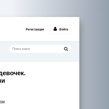
Регистрация
Войти
девочек.
ии
ези