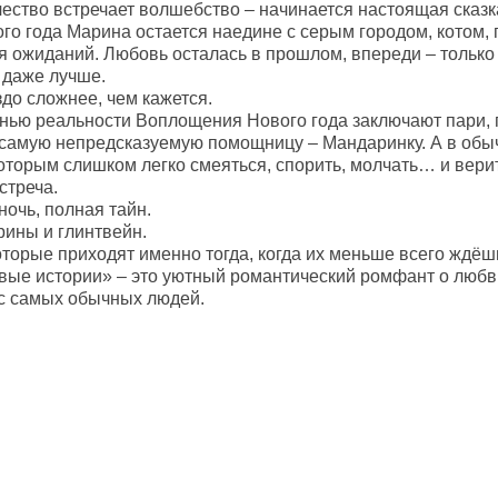
чество встречает волшебство – начинается настоящая сказк
го года Марина остается наедине с серым городом, котом, 
 ожиданий. Любовь осталась в прошлом, впереди – только
к даже лучше.
до сложнее, чем кажется.
ранью реальности Воплощения Нового года заключают пари, 
самую непредсказуемую помощницу – Мандаринку. А в обыч
оторым слишком легко смеяться, спорить, молчать… и верит
стреча.
очь, полная тайн.
рины и глинтвейн.
оторые приходят именно тогда, когда их меньше всего ждёш
ые истории» – это уютный романтический ромфант о любви 
с самых обычных людей.