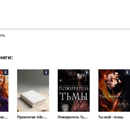
ить
ниги:
Винкс: путь к искуплению
Проклятие Айсмора
Пожиратель Тьмы
Ты мой - огонь