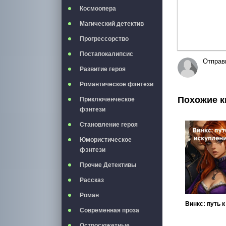
Космоопера
Магический детектив
Прогрессорство
Постапокалипсис
Отправ
Развитие героя
Романтическое фэнтези
Похожие к
Приключенческое
фэнтези
Становление героя
Юмористическое
фэнтези
Прочие Детективы
Рассказ
Роман
Современная проза
Остросюжетные