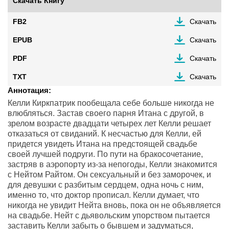
Скачать Книгу
FB2
Скачать
EPUB
Скачать
PDF
Скачать
TXT
Скачать
Аннотация:
Келли Киркпатрик пообещала себе больше никогда не
влюбляться. Застав своего парня Итана с другой, в
зрелом возрасте двадцати четырех лет Келли решает
отказаться от свиданий. К несчастью для Келли, ей
придется увидеть Итана на предстоящей свадьбе
своей лучшей подруги. По пути на бракосочетание,
застряв в аэропорту из-за непогоды, Келли знакомится
с Нейтом Райтом. Он сексуальный и без заморочек, и
для девушки с разбитым сердцем, одна ночь с ним,
именно то, что доктор прописал. Келли думает, что
никогда не увидит Нейта вновь, пока он не объявляется
на свадьбе. Нейт с дьявольским упорством пытается
заставить Келли забыть о бывшем и задуматься,