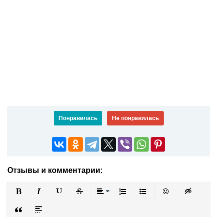
Понравилась
Не понравилась
Отзывы и комментарии:
Полужирный
Курсив
Подчеркнутый
Зачеркнутый
Выравнивание
Нумерованный список
Маркированный список
Вставить смайли
Вставка ск