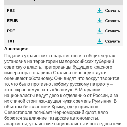
FB2
Скачать
EPUB
Скачать
PDF
Скачать
TXT
Скачать
Аннотация:
Подавив украинских сепаратистов и в общих чертах
установив на территории малороссийских губерний
советскую власть, преторианцы будущего красного
императора товарища Сталина переводят дух и
оценивают обстановку. Они видят, что вокруг творится
то, что было противно любому русскому патриоту –
хоть «красному», хоть «белому». В Молдавии
националисты ведут дело к отделению от России, а за
их спиной стоит жаждущая чужих земель Румыния. В
объятом безвластием Крыму, где у причалов
Севастополя погибает Черноморский флот, вяло
борются за влияние татарские автономисты,
анархисты, украинские националисты и последователи