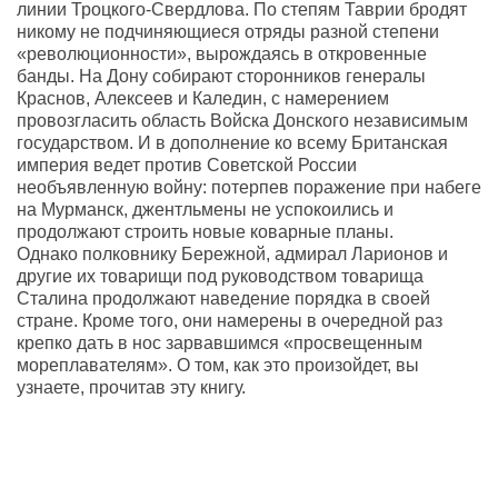
линии Троцкого-Свердлова. По степям Таврии бродят
никому не подчиняющиеся отряды разной степени
«революционности», вырождаясь в откровенные
банды. На Дону собирают сторонников генералы
Краснов, Алексеев и Каледин, с намерением
провозгласить область Войска Донского независимым
государством. И в дополнение ко всему Британская
империя ведет против Советской России
необъявленную войну: потерпев поражение при набеге
на Мурманск, джентльмены не успокоились и
продолжают строить новые коварные планы.
Однако полковнику Бережной, адмирал Ларионов и
другие их товарищи под руководством товарища
Сталина продолжают наведение порядка в своей
стране. Кроме того, они намерены в очередной раз
крепко дать в нос зарвавшимся «просвещенным
мореплавателям». О том, как это произойдет, вы
узнаете, прочитав эту книгу.