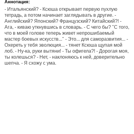
Аннотация:
- Итальянский? - Ксюша открывает первую пухлую
тетрадь, а потом начинает заглядывать в другие. -
Английский? Японский? Французский? Китайский?! -
Ага, - киваю уткнувшись в словарь. - С чего бы? "С того,
что в моей голове теперь живет непрошибаемый
мастер боевых искусств..." - Это... для саморазвития... -
Охереть у тебя эволюция... - тянет Ксюша щупая мой
лоб. - Ну-ка, руки вытяни! - Ты офигела?! - Дорогая моя,
ты колешься? - Нет, - наклоняюсь к ней, доверительно
шепча. - Я схожу с ума.