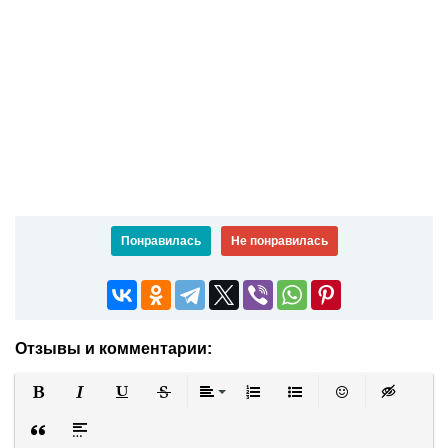
Понравилась
Не понравилась
Отзывы и комментарии:
Полужирный
Курсив
Подчеркнутый
Зачеркнутый
Выравнивание
Нумерованный список
Маркированный список
Вставить смайли
Вставка ск