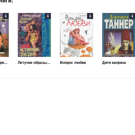
ниги:
Любовь на первой полосе
Летучие образы (Истинные звезды)
Вопрос любви
Дитя каприза