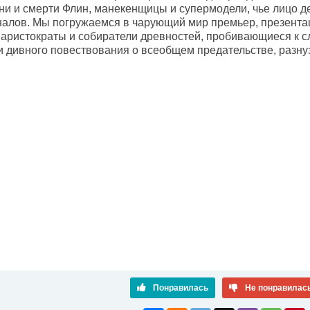
ни и смерти Флин, манекенщицы и супермодели, чье лицо д
алов. Мы погружаемся в чарующий мир премьер, презента
аристократы и собиратели древностей, пробивающиеся к сл
ои дивного повествования о всеобщем предательстве, ра
Понравилась
Не понравилас