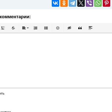
комментарии:
й
в
Подчеркнутый
Зачеркнутый
Выравнивание
Нумерованный список
Маркированный список
Вставить смайлик
Вставка скрытого текста
Вставка цитаты
Вставка спой
ить