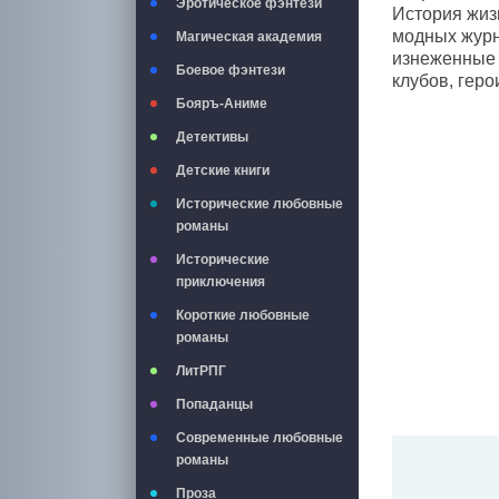
Эротическое фэнтези
История жиз
модных журн
Магическая академия
изнеженные 
Боевое фэнтези
клубов, гер
Бояръ-Аниме
Детективы
Детские книги
Исторические любовные
романы
Исторические
приключения
Короткие любовные
романы
ЛитРПГ
Попаданцы
Современные любовные
романы
Проза