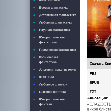
ФАНТАСТИКА
Боевая фантастика
Детективная фантастика
Любовная фантастика
Научная фантастика
Юмористическая
фантастика
Героическая фантастика
Космическая
фантастика
Скачать Кни
Альтернативная история
FB2
ФЭНТЕЗИ
EPUB
Любовное фэнтези
TXT
Бытовое фэнтези
Аннотация:
Юмористическое
«СЛАДОСТЬ 
фэнтези
вихре блист