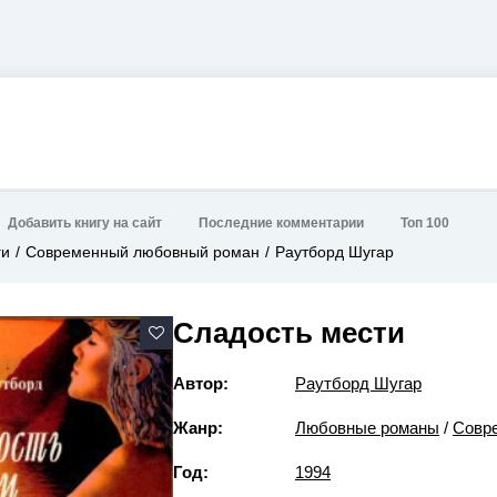
Добавить книгу на сайт
Последние комментарии
Топ 100
ги
Современный любовный роман
Раутборд Шугар
Сладость мести
Автор:
Раутборд Шугар
Жанр:
Любовные романы
/
Совр
Год:
1994