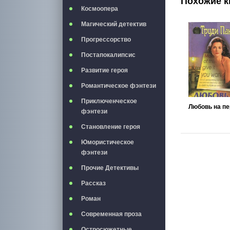
Похожие к
Космоопера
Магический детектив
Прогрессорство
Постапокалипсис
Развитие героя
Романтическое фэнтези
Приключенческое
фэнтези
Становление героя
Юмористическое
фэнтези
Прочие Детективы
Рассказ
Роман
Современная проза
Остросюжетные