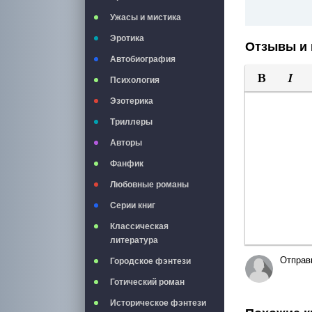
Ужасы и мистика
Эротика
Отзывы и 
Автобиография
Психология
Полужирны
Курси
Эзотерика
Триллеры
Авторы
Фанфик
Любовные романы
Серии книг
Классическая
литература
Отправ
Городское фэнтези
Готический роман
Историческое фэнтези