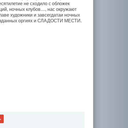
есятилетие не сходило с обложек
ций, ночных клубов…, нас окружают
аве художники и завсегдатаи ночных
знузданных оргиях и СЛАДОСТИ МЕСТИ.
ь