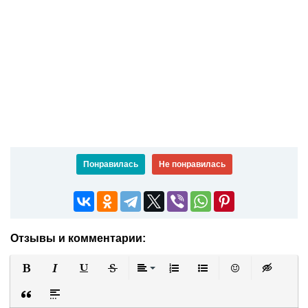
Понравилась
Не понравилась
Отзывы и комментарии:
Полужирный
Курсив
Подчеркнутый
Зачеркнутый
Выравнивание
Нумерованный список
Маркированный список
Вставить смайли
Вставка ск