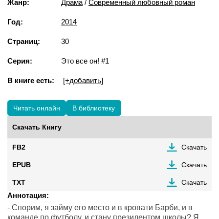
Жанр:
Драма
/
Современный любовный роман
Год:
2014
Страниц:
30
Серия:
Это все он! #1
В книге есть:
[+добавить]
Читать онлайн
В библиотеку
Скачать Книгу
FB2
Скачать
EPUB
Скачать
TXT
Скачать
Аннотация:
- Спорим, я займу его место и в кровати Барби, и в
команде по футболу, и стану президентом школы? Я