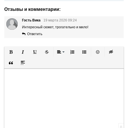
Отзывы и комментарии:
Гость Вика
19 марта 2026 09:24
Интересный сюжет, трогательно и мило!
Ответить
Полужирный
Курсив
Подчеркнутый
Зачеркнутый
Выравнивание
Нумерованный список
Маркированный список
Вставить смайли
Вставка ск
Вставка цитаты
Вставка спойлера
0