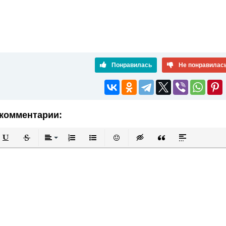
Понравилась
Не понравилас
комментарии:
й
в
Подчеркнутый
Зачеркнутый
Выравнивание
Нумерованный список
Маркированный список
Вставить смайлик
Вставка скрытого текста
Вставка цитаты
Вставка спой