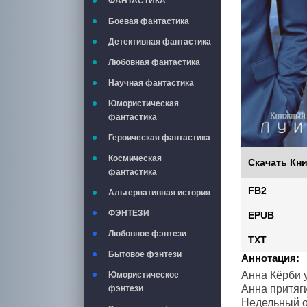
ФАНТАСТИКА
Боевая фантастика
Детективная фантастика
Любовная фантастика
Научная фантастика
Юмористическая
фантастика
Героическая фантастика
Космическая
Скачать Кни
фантастика
FB2
Альтернативная история
ФЭНТЕЗИ
EPUB
Любовное фэнтези
TXT
Бытовое фэнтези
Аннотация:
Анна Кёрби у
Юмористическое
Анна притяги
фэнтези
Недельный о