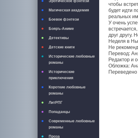
Эротическое фэнтези
чтобы встрет
будет идти 
Магическая академия
реальных им
Боевое фэнтези
У очень усп
встречается,
Бояръ-Аниме
друг другу. 
Детективы
Неделя в Нью
Не рекоменд
Детские книги
Перевод: Аня
Исторические любовные
Редактор и 
романы
Обложка: Ан
Переведено с
Исторические
приключения
Короткие любовные
романы
ЛитРПГ
Попаданцы
Современные любовные
романы
Проза