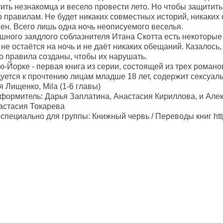
ить незнакомца и весело провести лето. Но чтобы защитить
по правилам. Не будет никаких совместных историй, никаки
ен. Всего лишь одна ночь неописуемого веселья.
ешного заядлого соблазнителя Итана Скотта есть некоторые
 не остаётся на ночь и не даёт никаких обещаний. Казалось
Но правила созданы, чтобы их нарушать.
-Йорке - первая книга из серии, состоящей из трех романо
уется к прочтению лицам младше 18 лет, содержит сексуал
 Лищенко, Mila (1-6 главы)
оформитель: Дарья Заплатина, Анастасия Кириллова, и Ал
астасия Токарева
пециально для группы: Книжный червь / Переводы книг http