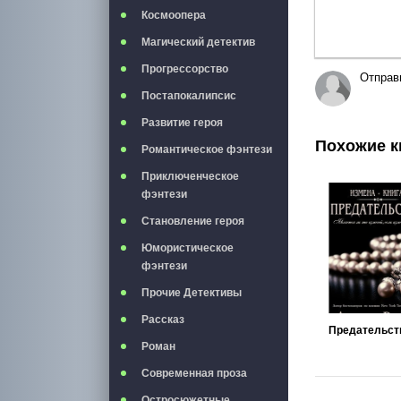
Космоопера
Магический детектив
Прогрессорство
Отправ
Постапокалипсис
Развитие героя
Похожие к
Романтическое фэнтези
Приключенческое
фэнтези
Становление героя
Юмористическое
фэнтези
Прочие Детективы
Рассказ
Предательст
Роман
Современная проза
Остросюжетные