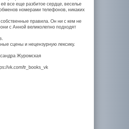
 её все еще разбитое сердце, веселье
х обменов номерами телефонов, никаких
 собственные правила. Он ни с кем не
, они с Анной великолепно подходят
в.
ьные сцены и нецензурную лексику.
ександра Журомская
s://vk.com/tr_books_vk