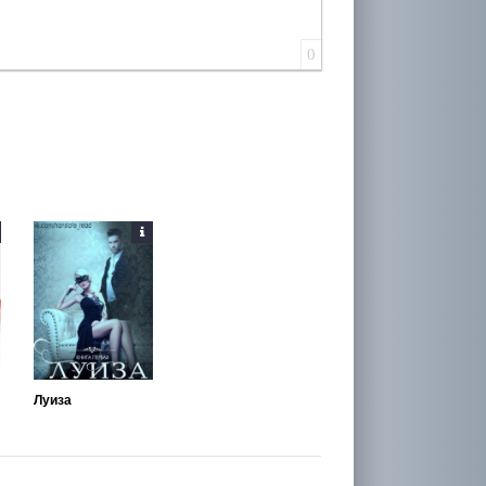
0
Луиза