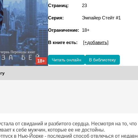
Страниц:
23
Серия:
Эмпайер Стейт #1
Ограничение:
18+
В книге есть:
[+добавить]
Читать онлайн
В библиотеку
18+
гу
стала от свиданий и разбитого сердца. Несмотря на то, что
вает к себе мужчин, которые ее не достойны.
тпуск в Нью-Йорке - последний способ отвлечься от недавн