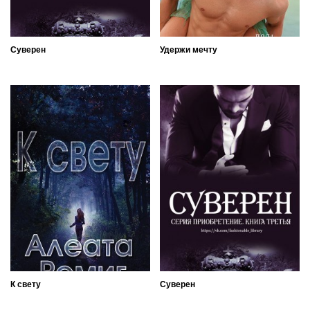
Суверен
Удержи мечту
К свету
Суверен