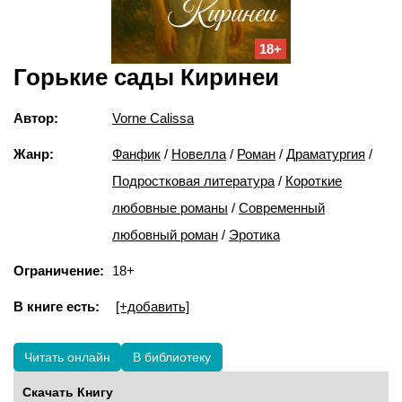
18+
Горькие сады Киринеи
Автор:
Vorne Calissa
Жанр:
Фанфик
/
Новелла
/
Роман
/
Драматургия
/
Подростковая литература
/
Короткие
любовные романы
/
Современный
любовный роман
/
Эротика
Ограничение:
18+
В книге есть:
[+добавить]
Читать онлайн
В библиотеку
Скачать Книгу