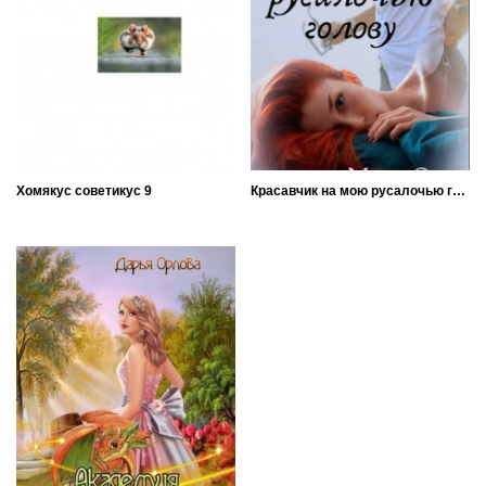
Хомякус советикус 9
Красавчик на мою русалочью голову