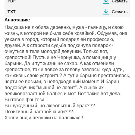
PDF
Скачать
TXT
Скачать
Аннотация:
Надюша не любила деревню, мужа - пьяницу, и свою
жизнь, в которой не была себе хозяйкой. Обдумав, она
уехала в город, который подарил ей профессию,
друзей. А к старости судьба подкинула подарок -
очнуться в теле молодой девушки. Только вот,
крепостной! Пусть и не Чернушка, а помощница у
барыни. Да и тут жизнь не сахар. А как отменили
крепостное, так и вовсе за голову взялась: куда идти,
как жизнь свою устроить? А тут и барыня преставилась,
черти её возьми, в неподходящий момент. И барин -
подкаблучник "мышей не ловит". А сынок их -
великовозрастной балбес и мот. Вот такие вот дела.
Бытовое фэнтези‍‍‍‍‍‍
Вынужденный, но любопытный брак???
Позитивный настрой книги???
Хэппи энд и петушки на палочках!!!