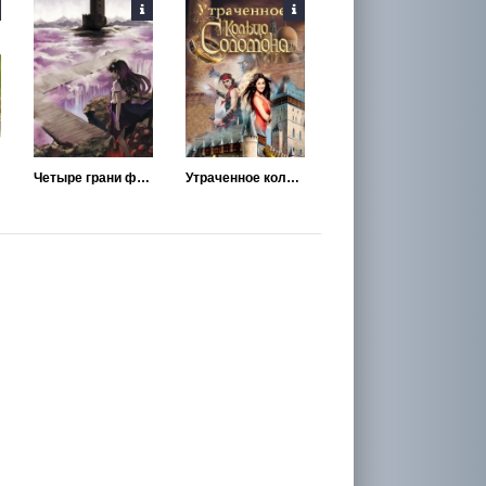
Четыре грани финала
Утраченное кольцо Соломона