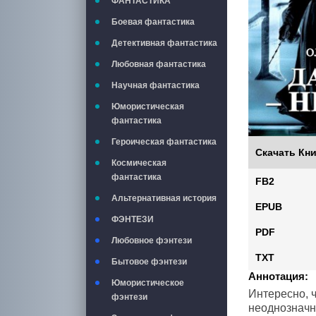
ФАНТАСТИКА
Боевая фантастика
Детективная фантастика
Любовная фантастика
Научная фантастика
Юмористическая
фантастика
Героическая фантастика
Скачать Кни
Космическая
фантастика
FB2
Альтернативная история
EPUB
ФЭНТЕЗИ
PDF
Любовное фэнтези
TXT
Бытовое фэнтези
Аннотация:
Юмористическое
Интересно, ч
фэнтези
неоднозначн