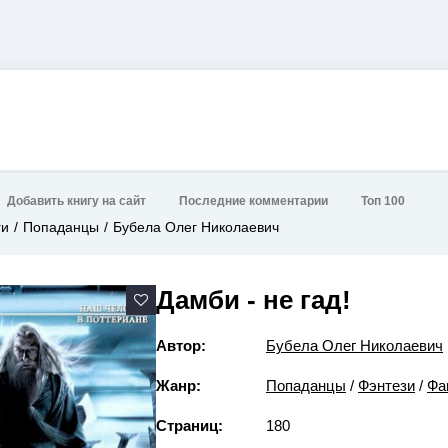
Добавить книгу на сайт
Последние комментарии
Топ 100
ги
Попаданцы
Бубела Олег Николаевич
Дамби - не гад!
Автор:
Бубела Олег Николаевич
Жанр:
Попаданцы
/
Фэнтези
/
Фа
Страниц:
180