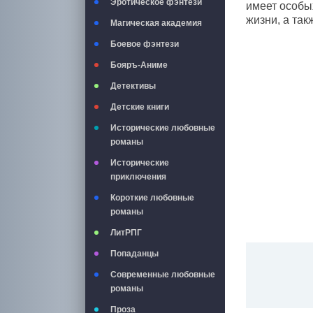
Эротическое фэнтези
имеет особы
жизни, а так
Магическая академия
Боевое фэнтези
Бояръ-Аниме
Детективы
Детские книги
Исторические любовные
романы
Исторические
приключения
Короткие любовные
романы
ЛитРПГ
Попаданцы
Современные любовные
романы
Проза