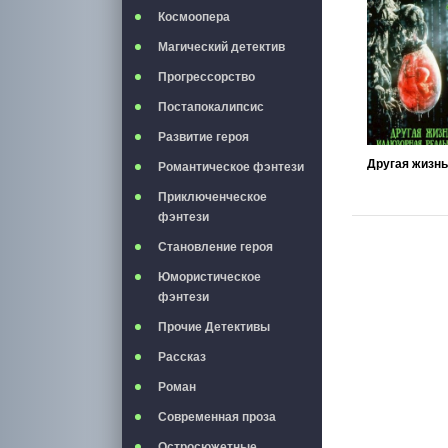
Космоопера
Магический детектив
Прогрессорство
Постапокалипсис
Развитие героя
Романтическое фэнтези
Приключенческое
фэнтези
Становление героя
Юмористическое
фэнтези
Прочие Детективы
Рассказ
Роман
Современная проза
Остросюжетные