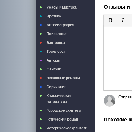
Отзывы и 
Ужасы и мистика
Эротика
Автобиография
Полужирны
Курси
Психология
Эзотерика
Триллеры
Авторы
Фанфик
Любовные романы
Серии книг
Классическая
Отправ
литература
Городское фэнтези
Похожие к
Готический роман
Историческое фэнтези