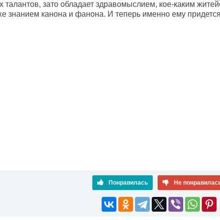
х талантов, зато обладает здравомыслием, кое-каким жите
же знанием канона и фанона. И теперь именно ему придется 
Понравилась
Не понравилас