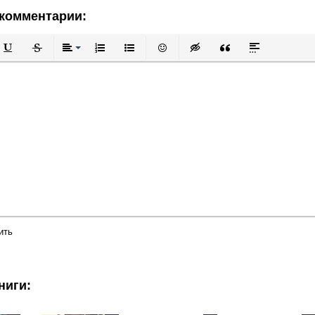
комментарии:
й
в
Подчеркнутый
Зачеркнутый
Выравнивание
Нумерованный список
Маркированный список
Вставить смайлик
Вставка скрытого текста
Вставка цитаты
Вставка спой
ить
ниги: