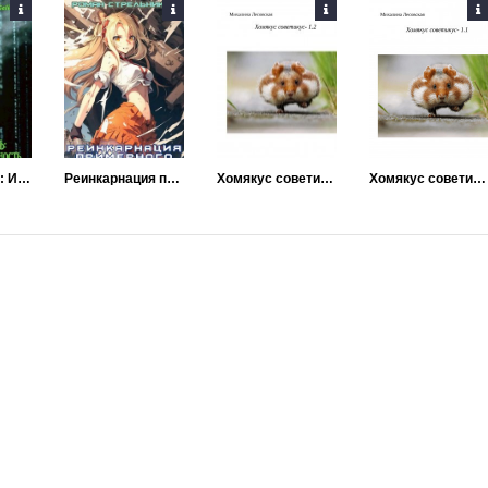
Другая жизнь: Иллюзорная реальность
Реинкарнация примерного семьянина
Хомякус советикус 2
Хомякус советикус