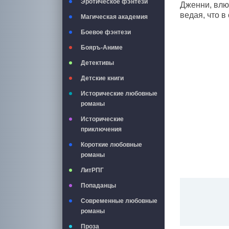
Эротическое фэнтези
Дженни, влюб
ведая, что 
Магическая академия
Боевое фэнтези
Бояръ-Аниме
Детективы
Детские книги
Исторические любовные
романы
Исторические
приключения
Короткие любовные
романы
ЛитРПГ
Попаданцы
Современные любовные
романы
Проза