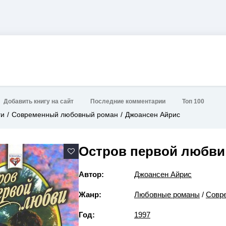
Добавить книгу на сайт
Последние комментарии
Топ 100
ги
Современный любовный роман
Джоансен Айрис
Остров первой любви
Автор:
Джоансен Айрис
Жанр:
Любовные романы
/
Совр
Год:
1997