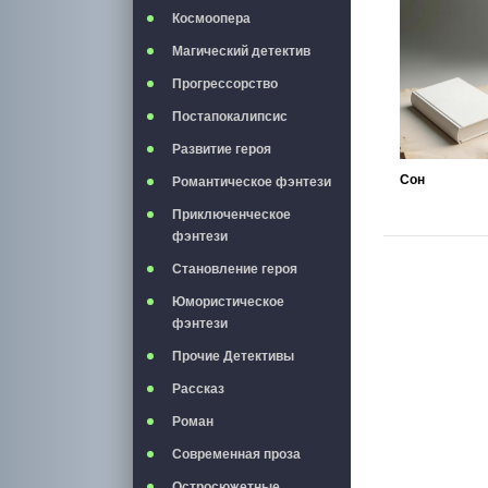
Космоопера
Магический детектив
Прогрессорство
Постапокалипсис
Развитие героя
Сон
Романтическое фэнтези
Приключенческое
фэнтези
Становление героя
Юмористическое
фэнтези
Прочие Детективы
Рассказ
Роман
Современная проза
Остросюжетные