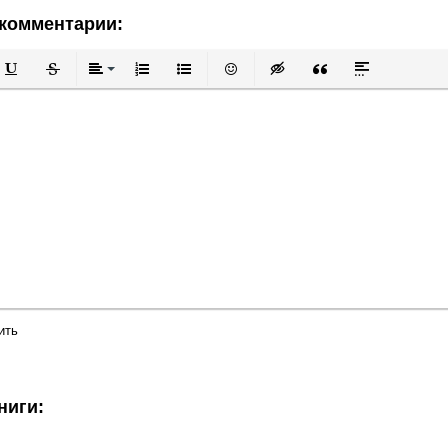
комментарии:
й
в
Подчеркнутый
Зачеркнутый
Выравнивание
Нумерованный список
Маркированный список
Вставить смайлик
Вставка скрытого текста
Вставка цитаты
Вставка спой
ить
ниги: