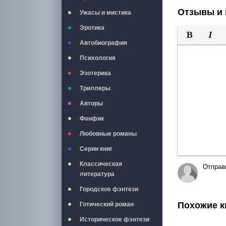
Отзывы и 
Ужасы и мистика
Эротика
Автобиография
Полужирны
Курси
Психология
Эзотерика
Триллеры
Авторы
Фанфик
Любовные романы
Серии книг
Классическая
Отправ
литература
Городское фэнтези
Похожие к
Готический роман
Историческое фэнтези