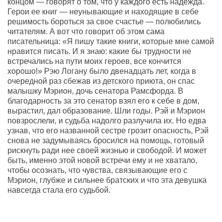
концом — говорят о том, что у каждого есть надежда.
Герои ее книг — неунывающие и находящие в себе
решимость бороться за свое счастье — полюбились
читателям. А вот что говорит об этом сама
писательница: «Я пишу такие книги, которые мне самой
нравится писать. И я знаю: какие бы трудности не
встречались на пути моих героев, все кончится
хорошо!» Рэю Логану было двенадцать лет, когда в
очередной раз сбежав из детского приюта, он спас
малышку Мэрион, дочь сенатора Рамсфорда. В
благодарность за это сенатор взял его к себе в дом,
вырастил, дал образование. Шли годы. Рэй и Мэрион
повзрослели, и судьба надолго разлучила их. Но едва
узнав, что его названной сестре грозит опасность, Рэй
снова не задумываясь бросился на помощь, готовый
рискнуть ради нее своей жизнью и свободой. И может
быть, именно этой новой встречи ему и не хватало,
чтобы осознать, что чувства, связывающие его с
Мэрион, глубже и сильнее братских и что эта девушка
навсегда стала его судьбой.