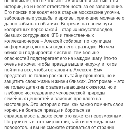
он понимает, что не только сам является частью этой
истории, но и несет ответственность за ее завершение.
Его поиски приводят его в старые московские улочки,
заброшенные усадьбы и архивы, хранящие молчание о
давно забытых событиях. Встречая на своем пути
колоритных персонажей – старых искусствоведов,
бывших сотрудников КГБ и таинственных
коллекционеров – Алексей собирает по крупицам
информацию, которая ведет его к разгадке. Но чем
ближе он подбирается к истине, тем больше
опасностей подстерегает его на каждом шагу. Кто-то
очень не хочет, чтобы правда вышла наружу, и готов
пойти на все, чтобы остановить Алексея. Ему
предстоит не только раскрыть тайну прошлого, но и
защитить свою жизнь и жизни близких. Этот роман – это
не только детектив с захватывающим сюжетом, но и
глубокое исследование человеческой природы,
семейных ценностей и влияния прошлого на
настоящее. Это история о том, как важно помнить свои
корни, не бояться правды и бороться за
справедливость, даже если это кажется невозможным.
Погрузитесь в этот мир интриг, тайн и неожиданных
поворотов, и вы не сможете оторваться от страниц