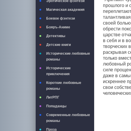
Эротическое фэнтези
прошлого и 
Магическая академия
переплетаютс
талантливая
Боевое фэнтези
своей болью
Бояръ-Аниме
обрести пок
царстве отча
Детективы
в себя и в в
Детские книги
творческих 
раскрывая с
Исторические любовные
только вмес
романы
любовный ро
Исторические
силе прощени
приключения
даже в самы
искреннее п
Короткие любовные
свои собстве
романы
человечески
ЛитРПГ
Попаданцы
Современные любовные
романы
Проза