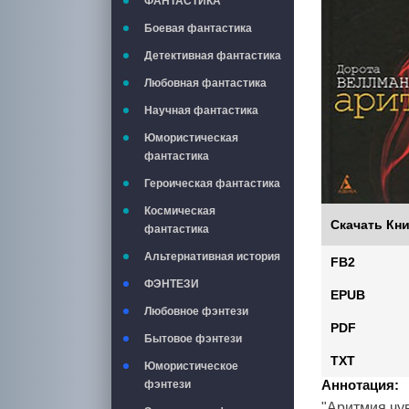
ФАНТАСТИКА
Боевая фантастика
Детективная фантастика
Любовная фантастика
Научная фантастика
Юмористическая
фантастика
Героическая фантастика
Космическая
Скачать Кни
фантастика
Альтернативная история
FB2
ФЭНТЕЗИ
EPUB
Любовное фэнтези
PDF
Бытовое фэнтези
TXT
Юмористическое
Аннотация:
фэнтези
"Аритмия чув