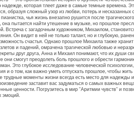
о надежде, которая тлеет даже в самые темные времена. Эт
я, образуя сложный узор из любви, потерь и несказанных с
 пианистка, чья жизнь внезапно рушится после трагическог
, она пытается найти утешение в музыке, но прошлое пресл
ой. Встреча с загадочным художником, Михаилом, становитс
яния. Он видит в ней не только талант, но и глубокую, ране
озможность счастья. Однако прошлое Михаила также хранит 
взлетов и падений, омрачена трагической любовью и нера
екреты друг друга, Анна и Михаил понимают, что их души с
те они смогут преодолеть боль прошлого и обрести гармони
ман. Это глубокое исследование человеческой психологии,
я и о том, как важно уметь отпускать прошлое, чтобы жить 
е трудные моменты жизни всегда есть место для надежды и 
роизведение заставит вас задуматься о самых важных веща
нные ценности. Погрузитесь в мир "Аритмии чувств" и позв
х эмоций.