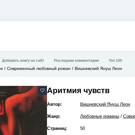
Добавить книгу на сайт
Последние комментарии
Топ 100
ги
Современный любовный роман
Вишневский Януш Леон
Аритмия чувств
Автор:
Вишневский Януш Леон
Жанр:
Любовные романы
/
Совр
Страниц:
50