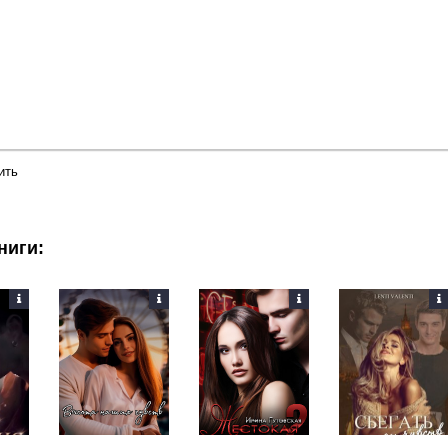
ить
ниги: