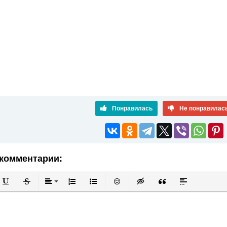
Понравилась
Не понравилас
комментарии:
й
в
Подчеркнутый
Зачеркнутый
Выравнивание
Нумерованный список
Маркированный список
Вставить смайлик
Вставка скрытого текста
Вставка цитаты
Вставка спой