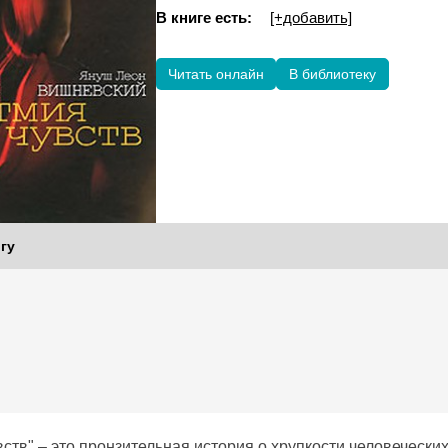
В книге есть:
[+добавить]
Читать онлайн
В библиотеку
гу
ств" – это пронзительная история о хрупкости человеческих