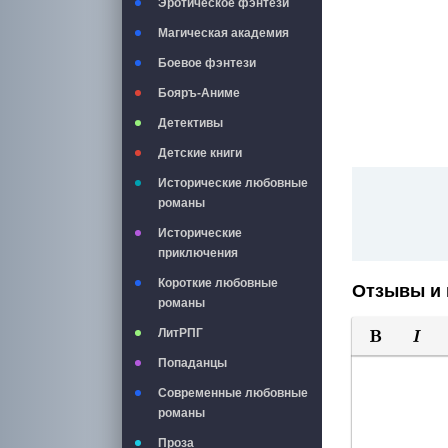
Эротическое фэнтези
Магическая академия
Боевое фэнтези
Бояръ-Аниме
Детективы
Детские книги
Исторические любовные
романы
Исторические
приключения
Короткие любовные
Отзывы и 
романы
ЛитРПГ
Полужирны
Курси
Попаданцы
Современные любовные
романы
Проза