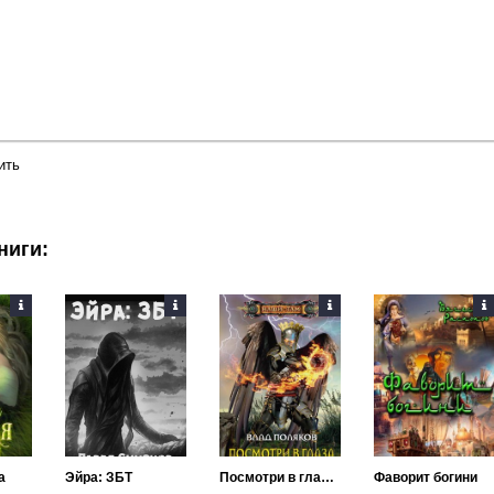
ить
ниги:
а
Эйра: ЗБТ
Посмотри в глаза Инферно
Фаворит богини