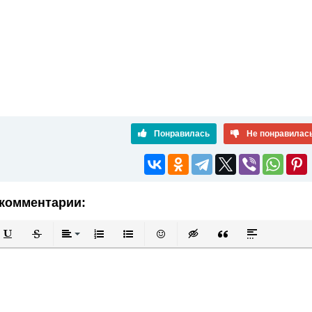
Понравилась
Не понравилас
комментарии:
й
в
Подчеркнутый
Зачеркнутый
Выравнивание
Нумерованный список
Маркированный список
Вставить смайлик
Вставка скрытого текста
Вставка цитаты
Вставка спой