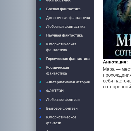
ФАНТАСТИКА
Боевая фантастика
Детективная фантастика
Любовная фантастика
Научная фантастика
Юмористическая
фантастика
Героическая фантастика
Аннотация:
Космическая
Мара — мест
фантастика
прохождения
себя настоя
Альтернативная история
сотворенной
ФЭНТЕЗИ
Любовное фэнтези
Бытовое фэнтези
Юмористическое
фэнтези