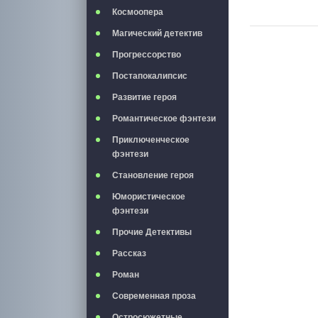
Космоопера
Магический детектив
Прогрессорство
Постапокалипсис
Развитие героя
Романтическое фэнтези
Приключенческое
фэнтези
Становление героя
Юмористическое
фэнтези
Прочие Детективы
Рассказ
Роман
Современная проза
Остросюжетные