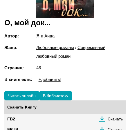
О, мой док...
Автор:
Янг Аида
Жанр:
Любовные романы
/
Современный
любовный роман
Страниц:
46
В книге есть:
[+добавить]
Читать онлайн
В библиотеку
Скачать Книгу
FB2
Скачать
EPUB
Скачать