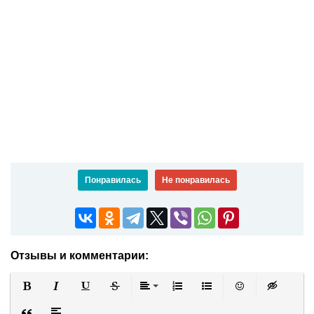
Понравилась
Не понравилась
Отзывы и комментарии:
Полужирный
Курсив
Подчеркнутый
Зачеркнутый
Выравнивание
Нумерованный список
Маркированный список
Вставить смайли
Вставка ск