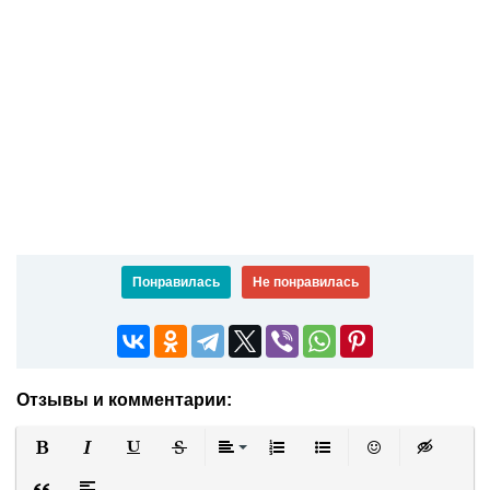
Понравилась
Не понравилась
Отзывы и комментарии:
Полужирный
Курсив
Подчеркнутый
Зачеркнутый
Выравнивание
Нумерованный список
Маркированный список
Вставить смайли
Вставка ск