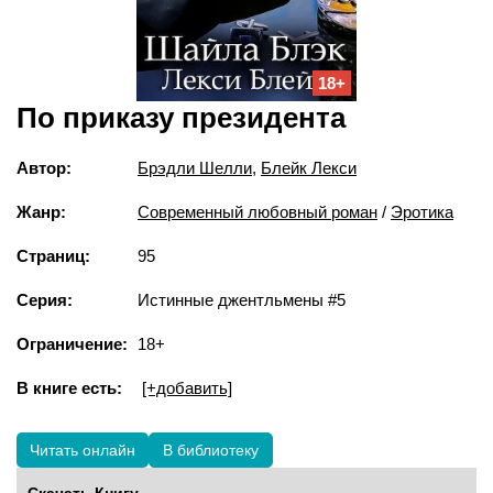
18+
По приказу президента
Автор:
Брэдли Шелли
,
Блейк Лекси
Жанр:
Современный любовный роман
/
Эротика
Страниц:
95
Серия:
Истинные джентльмены #5
Ограничение:
18+
В книге есть:
[+добавить]
Читать онлайн
В библиотеку