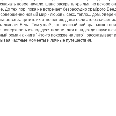
означать новое начало, шанс раскрыть крылья, но вскоре он
е. До тех пор, пока не встречает безрассудно храброго Бе
совершенно новый мир - любовь, секс, тепло... дом. Уверен
пытается защитить их отношения, даже если это означает и
алкивает Бена, Тим узнаёт, что величайший враг может поя
 поверхность из-под десятилетия лжи в надежде научиться л
ый роман к книге "Чтo-то похожее на лето", рассказывает 
рывая частные моменты и личные путешествия.