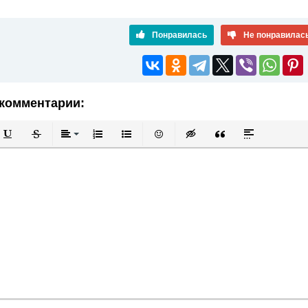
Понравилась
Не понравилас
комментарии:
й
в
Подчеркнутый
Зачеркнутый
Выравнивание
Нумерованный список
Маркированный список
Вставить смайлик
Вставка скрытого текста
Вставка цитаты
Вставка спой