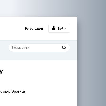
Регистрация
Войти
у
роман
/
Эротика