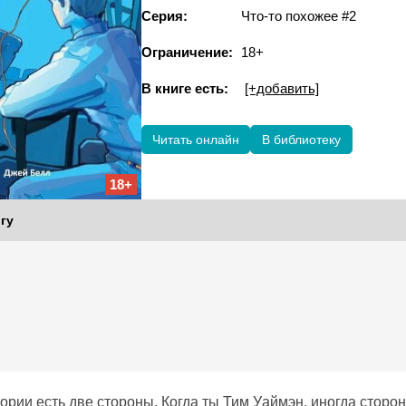
Серия:
Что-то похожее #2
Ограничение:
18+
В книге есть:
[+добавить]
Читать онлайн
В библиотеку
18+
гу
ории есть две стороны. Когда ты Тим Уаймэн, иногда сторон