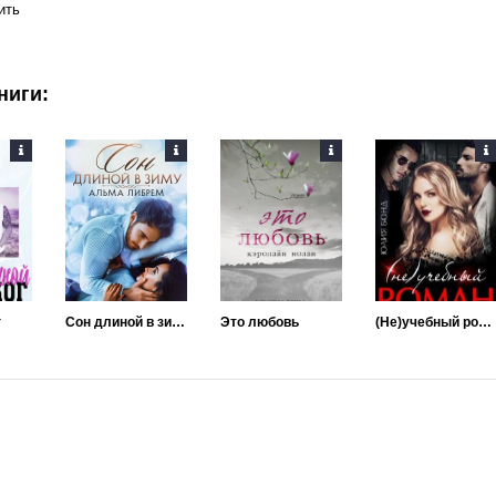
ить
ниги:
г
Сон длиной в зиму
Это любовь
(Не)учебный роман