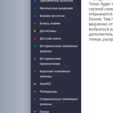
Эротическое фэнтези
Техас будет 
Магическая академия
скучной схем
открывается 
Боевое фэнтези
Беном, Тим 
Бояръ-Аниме
медленно отт
выбраться на
Детективы
дополнительн
Детские книги
теперь раск
Исторические любовные
романы
Исторические
приключения
Короткие любовные
романы
ЛитРПГ
Попаданцы
Современные любовные
романы
Проза