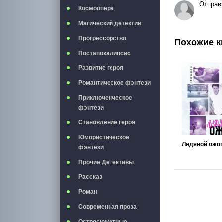
Отправ
Космоопера
Магический детектив
Прогрессорство
Похожие к
Постапокалипсис
Развитие героя
Романтическое фэнтези
Приключенческое
фэнтези
Становление героя
Юмористическое
Ледяной ожо
фэнтези
Прочие Детективы
Рассказ
Роман
Современная проза
Остросюжетные