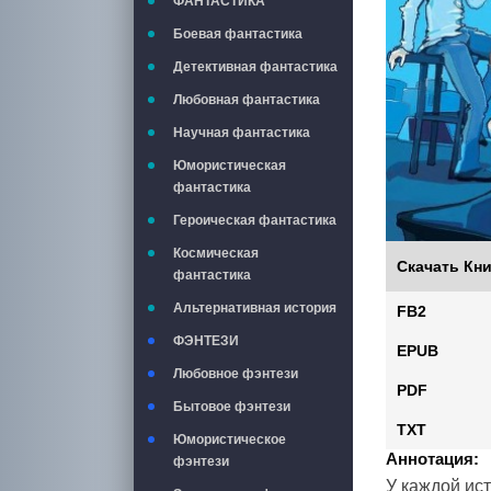
ФАНТАСТИКА
Боевая фантастика
Детективная фантастика
Любовная фантастика
Научная фантастика
Юмористическая
фантастика
Героическая фантастика
Космическая
Скачать Кни
фантастика
Альтернативная история
FB2
ФЭНТЕЗИ
EPUB
Любовное фэнтези
PDF
Бытовое фэнтези
TXT
Юмористическое
Аннотация:
фэнтези
У каждой ист