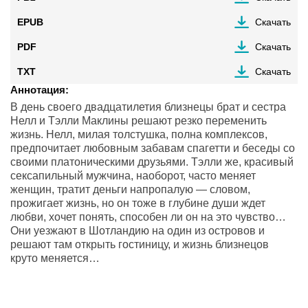
EPUB
Скачать
PDF
Скачать
TXT
Скачать
Аннотация:
В день своего двадцатилетия близнецы брат и сестра
Нелл и Тэлли Маклины решают резко переменить
жизнь. Нелл, милая толстушка, полна комплексов,
предпочитает любовным забавам спагетти и беседы со
своими платоническими друзьями. Тэлли же, красивый
сексапильный мужчина, наоборот, часто меняет
женщин, тратит деньги напропалую — словом,
прожигает жизнь, но он тоже в глубине души ждет
любви, хочет понять, способен ли он на это чувство…
Они уезжают в Шотландию на один из островов и
решают там открыть гостиницу, и жизнь близнецов
круто меняется…