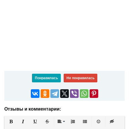
Понравилась
Не понравилась
Отзывы и комментарии:
Полужирный
Курсив
Подчеркнутый
Зачеркнутый
Выравнивание
Нумерованный список
Маркированный список
Вставить смайли
Вставка ск