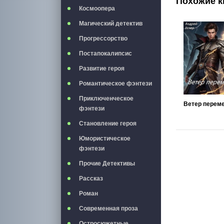
Похожие к
Космоопера
Магический детектив
Прогрессорство
Постапокалипсис
Развитие героя
Романтическое фэнтези
Приключенческое
Ветер перем
фэнтези
Становление героя
Юмористическое
фэнтези
Прочие Детективы
Рассказ
Роман
Современная проза
Остросюжетные