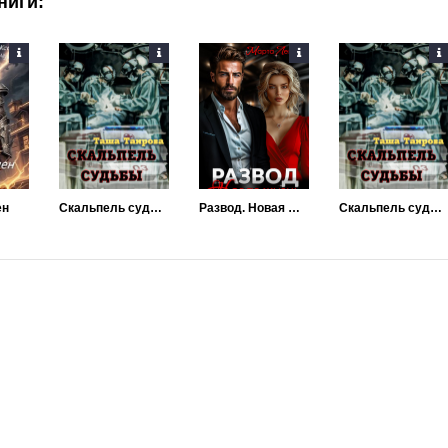
ниги:
ен
Скальпель судьбы
Развод. Новая жизнь
Скальпель судьбы