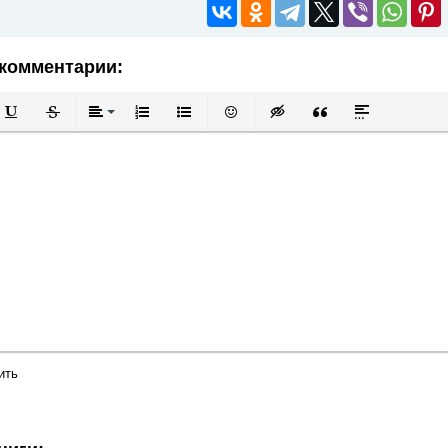
комментарии:
й
в
Подчеркнутый
Зачеркнутый
Выравнивание
Нумерованный список
Маркированный список
Вставить смайлик
Вставка скрытого текста
Вставка цитаты
Вставка спой
ить