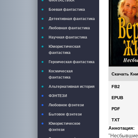
ФАНТАСТИКА
Боевая фантастика
Детективная фантастика
Любовная фантастика
Научная фантастика
Юмористическая
фантастика
Героическая фантастика
Космическая
Скачать Кни
фантастика
FB2
Альтернативная история
ФЭНТЕЗИ
EPUB
Любовное фэнтези
PDF
Бытовое фэнтези
TXT
Юмористическое
Аннотация:
фэнтези
"Несбывшиес