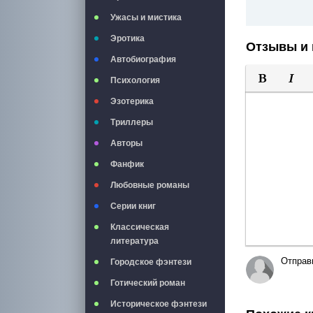
Ужасы и мистика
Эротика
Отзывы и 
Автобиография
Психология
Полужирны
Курси
Эзотерика
Триллеры
Авторы
Фанфик
Любовные романы
Серии книг
Классическая
литература
Отправ
Городское фэнтези
Готический роман
Историческое фэнтези