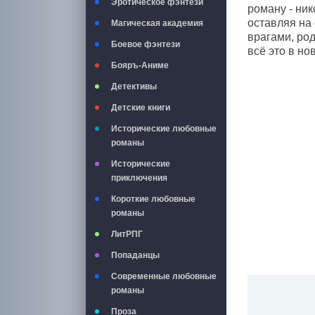
Эротическое фэнтези
роману - ник
оставляя на
Магическая академия
врагами, ро
Боевое фэнтези
всё это в н
Бояръ-Аниме
Детективы
Детские книги
Исторические любовные
романы
Исторические
приключения
Короткие любовные
романы
ЛитРПГ
Попаданцы
Современные любовные
романы
Проза