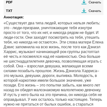
PDF
Скачать
TXT
Скачать
Аннотация:
«Существует два типа людей, которых нельзя любить:
это - люди-призраки, уничтожающие тебя изнутри
просто от того, что их нет, и никогда рядом не будет. И
люди-гости. Они заходят посмотреть на тебя, утешить
тебя, но никогда не остаются». Эти слова матери Елена
Дэвис запомнила на всю жизнь, после того как Дэниэл
Харрис, музыкант начинающей рок-группы растоптал
её честь и посмеялся над её наивностью. Она больше
не шестнадцатилетняя девочка, позволяющая играть с
собой. Она – взрослая девушка, желающая всеми
силами позабыть прошлое. Жизнь Дэниэла Харриса–
это музыка, девушки, дороги, выпивка. Молодость, в
которой наркотики имели большое значение, уже
позади. Его жизнь – это попытки забыть, как много лет
назад он обидел малознакомую малолетнюю девчонку.
И пусть у него была на это причина, он никогда себя не
оправдывал. У них осталось только настоящее. Теперь
нужно не прятаться от былых ошибок, а стараться