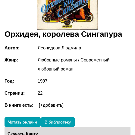
Орхидея, королева Сингапура
Автор:
Леонидова Людмила
Жанр:
Любовные романы
/
Современный
любовный роман
Год:
1997
Страниц:
22
В книге есть:
[+добавить]
Читать онлайн
В библиотеку
Скачать Книгу