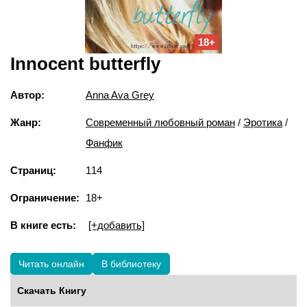
18+
Innocent butterfly
Автор:
Anna Ava Grey
Жанр:
Современный любовный роман
/
Эротика
/
Фанфик
Страниц:
114
Ограничение:
18+
В книге есть:
[+добавить]
Читать онлайн
В библиотеку
Скачать Книгу