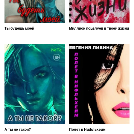
Ты будешь моей
Миллион поцелуев в твоей жизни
А ты не такой?
Полет в Нифльхейм