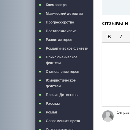
Космоопера
Магический детектив
Прогрессорство
Отзывы и 
Постапокалипсис
Развитие героя
Полужирны
Курси
Романтическое фэнтези
Приключенческое
фэнтези
Становление героя
Юмористическое
фэнтези
Прочие Детективы
Рассказ
Роман
Отправ
Современная проза
Остросюжетные