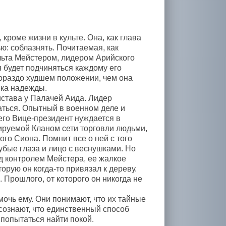
роме жизни в культе. Она, как глава
ю: соблазнять. Почитаемая, как
льта Мейстером, лидером Арийского
я будет подчиняться каждому его
гораздо худшем положении, чем она
ска надежды.
става у Палачей Аида. Лидер
аться. Опытный в военном деле и
го Вице-президент нуждается в
руемой Кланом сети торговли людьми,
о Сиона. Помнит все о ней с того
убые глаза и лицо с веснушками. Но
д контролем Мейстера, ее жалкое
орую он когда-то привязал к дереву.
 Прошлого, от которого он никогда не
мочь ему. Они понимают, что их тайные
осознают, что единственный способ
 попытаться найти покой.