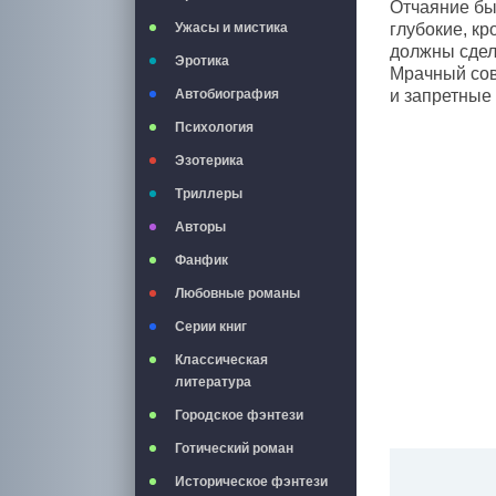
Отчаяние бы
Ужасы и мистика
глубокие, к
должны сдел
Эротика
Мрачный сов
Автобиография
и запретные
Психология
Эзотерика
Триллеры
Авторы
Фанфик
Любовные романы
Серии книг
Классическая
литература
Городское фэнтези
Готический роман
Историческое фэнтези