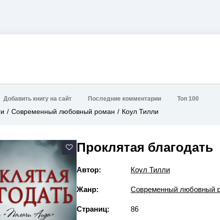
Добавить книгу на сайт
Последние комментарии
Топ 100
ги
Современный любовный роман
Коул Тилли
Проклятая благодать
Автор:
Коул Тилли
Жанр:
Современный любовный 
Страниц:
86