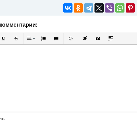
комментарии:
й
в
Подчеркнутый
Зачеркнутый
Выравнивание
Нумерованный список
Маркированный список
Вставить смайлик
Вставка скрытого текста
Вставка цитаты
Вставка спой
ить