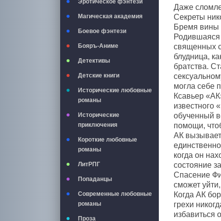
Эротическое фэнтези
Даже сломле
Магическая академия
Секреты ник
Бремя вины 
Боевое фэнтези
Родившаяся и
Бояръ-Аниме
священных с
блудница, к
Детективы
братства. С
Детские книги
сексуальном
могла себе 
Исторические любовные
Ксавьер «АК
романы
известного 
Исторические
обученный в
приключения
помощи, что
АК вызывает
Короткие любовные
единственно
романы
когда он на
ЛитРПГ
состояние за
Спасение Фи
Попаданцы
сможет уйти,
Современные любовные
Когда АК бор
романы
грехи никогд
избавиться о
Проза