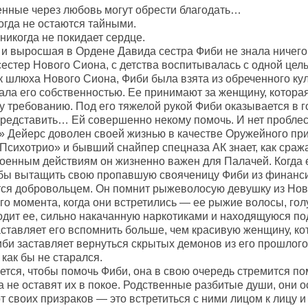
нные через любовь могут обрести благодать…
огда не остаются тайными.
никогда не покидает сердце.
 выросшая в Ордене Давида сестра Фиби не знала ничего, к
естер Нового Сиона, с детства воспитывалась с одной цель
ак шлюха Нового Сиона, Фиби была взята из обреченного ку
тала его собственностью. Ее принимают за женщину, котора
у требованию. Под его тяжелой рукой Фиби оказывается в 
представить… Ей совершенно некому помочь. И нет пробле
» Дейерс доволен своей жизнью в качестве Оружейного при
«Психотрио» и бывший снайпер спецназа АК знает, как сраж
оенным действиям он жизненно важен для Палачей. Когда е
бы вытащить свою пропавшую свояченицу Фиби из финанси
ся добровольцем. Он помнит рыжеволосую девушку из Новог
го момента, когда они встретились — ее рыжие волосы, гол
ходит ее, сильно накачанную наркотиками и находящуюся по
ставляет его вспомнить больше, чем красивую женщину, кот
би заставляет вернуться скрытых демонов из его прошлого.
 как бы не старался.
ется, чтобы помочь Фиби, она в свою очередь стремится по
а не оставят их в покое. Родственные разбитые души, они 
т своих призраков — это встретиться с ними лицом к лицу и