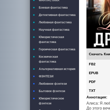
ФАНТАСТИКА
Боевая фантастика
Детективная фантастика
Любовная фантастика
Научная фантастика
Юмористическая
фантастика
Героическая фантастика
Скачать Кни
Космическая
фантастика
FB2
Альтернативная история
EPUB
ФЭНТЕЗИ
PDF
Любовное фэнтези
TXT
Бытовое фэнтези
Аннотация:
Юмористическое
Алиса: Я лю
фэнтези
До этого веч