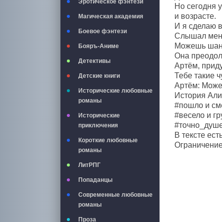
Эротическое фэнтези
Но сегодня 
и возрасте.
Магическая академия
И я сделаю 
Боевое фэнтези
Слышал мен
Можешь шант
Бояръ-Аниме
Она преодол
Детективы
Артём, приду
Тебе такие 
Детские книги
Артём: Можеш
Исторические любовные
История Али
романы
#пошло и с
#весело и гр
Исторические
#точно_душ
приключения
В тексте ест
Короткие любовные
Ограничение
романы
ЛитРПГ
Попаданцы
Современные любовные
романы
Проза