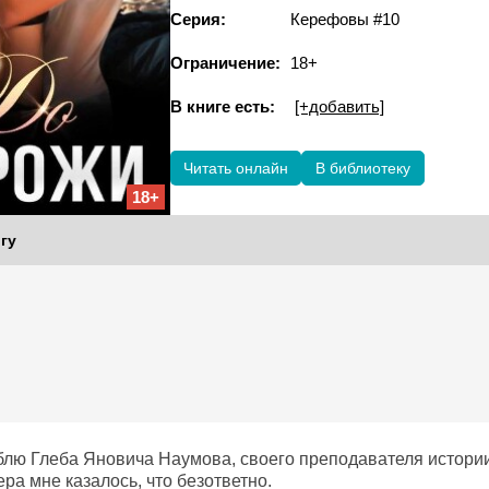
Серия:
Керефовы #10
Ограничение:
18+
В книге есть:
[+добавить]
Читать онлайн
В библиотеку
18+
гу
блю Глеба Яновича Наумова, своего преподавателя истории,
ера мне казалось, что безответно.