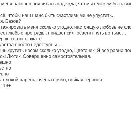
у меня наконец появилась надежда, что мы сможем быть вм
всё, чтобы наш шанс быть счастливыми не упустить.
я, Базов?
ажировать меня сколько угодно, настоящую любовь не сло
еет любые преграды, придаст сил, осветит путь во тьме…
рок, хватить ржать!
чувства просто недоступны…
ь крутить носом сколько угодно, Цветочек. Я всё равно по
сы Лютик. Совершенно самостоятельная.
мешно
устно
евно
ь: плохой парень, очень горячо, бойкая героиня
: 18+