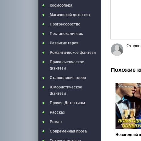
Космоопера
Магический детектив
Прогрессорство
Постапокалипсис
Развитие героя
Отправ
Романтическое фэнтези
Приключенческое
фэнтези
Похожие к
Становление героя
Юмористическое
фэнтези
Прочие Детективы
Рассказ
Роман
Современная проза
Остросюжетные