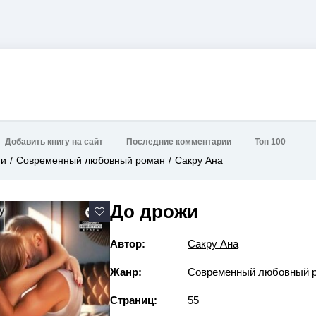
Добавить книгу на сайт
Последние комментарии
Топ 100
ги
Современный любовный роман
Сакру Ана
До дрожи
Автор:
Сакру Ана
Жанр:
Современный любовный 
Страниц:
55