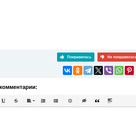
Понравилась
Не понравилас
комментарии:
й
в
Подчеркнутый
Зачеркнутый
Выравнивание
Нумерованный список
Маркированный список
Вставить смайлик
Вставка скрытого текста
Вставка цитаты
Вставка спой