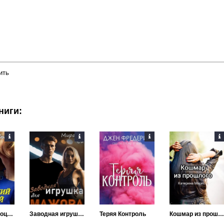
ить
ниги:
Новогодний поцелуй
Заводная игрушка для Мажора
Теряя Контроль
Кошмар из прошлого