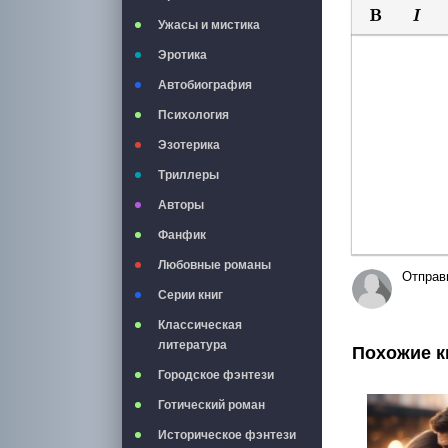
Ужасы и мистика
Полужирны
Курси
Эротика
Автобиография
Психология
Эзотерика
Триллеры
Авторы
Фанфик
Любовные романы
Отправ
Серии книг
Классическая
литература
Похожие к
Городское фэнтези
Готический роман
Историческое фэнтези