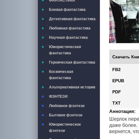
ФАНТАСТИКА
Боевая фантастика
Детективная фантастика
Любовная фантастика
Научная фантастика
Юмористическая
фантастика
Скачать Кни
Героическая фантастика
FB2
Космическая
фантастика
EPUB
Альтернативная история
PDF
ФЭНТЕЗИ
TXT
Любовное фэнтези
Аннотация:
Бытовое фэнтези
Шерлок пере
Юмористическое
даже более. 
фэнтези
вернется, ч