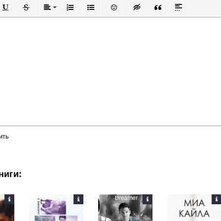
й
в
Подчеркнутый
Зачеркнутый
Выравнивание
Нумерованный список
Маркированный список
Вставить смайлик
Вставка скрытого текста
Вставка цитаты
Вставка спой
ить
ниги: