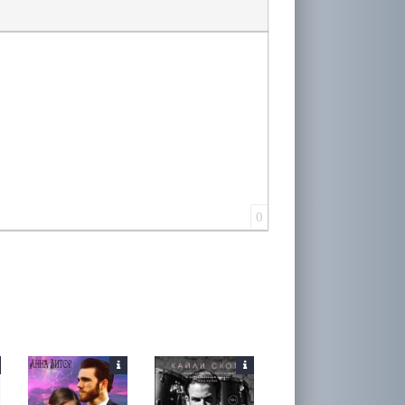
лера
0