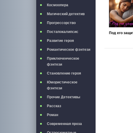
Космоопера
Магический детектив
Прогрессорство
Постапокалипсис
Под его защи
Развитие героя
Романтическое фэнтези
Приключенческое
фэнтези
Становление героя
Юмористическое
фэнтези
Прочие Детективы
Рассказ
Роман
Современная проза
Остросюжетные