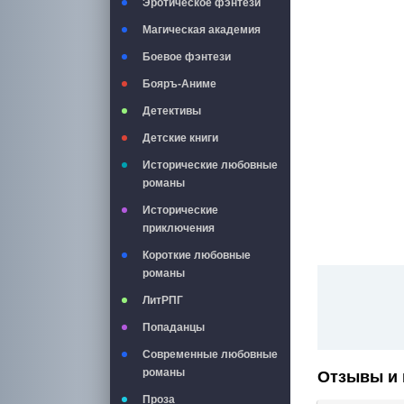
Эротическое фэнтези
Магическая академия
Боевое фэнтези
Бояръ-Аниме
Детективы
Детские книги
Исторические любовные
романы
Исторические
приключения
Короткие любовные
романы
ЛитРПГ
Попаданцы
Современные любовные
романы
Отзывы и 
Проза