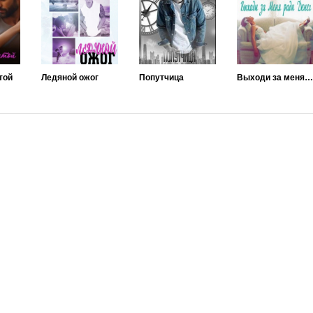
той
Ледяной ожог
Попутчица
Выходи за меня ради денег