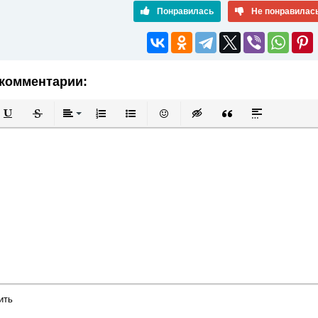
Понравилась
Не понравилас
комментарии:
й
в
Подчеркнутый
Зачеркнутый
Выравнивание
Нумерованный список
Маркированный список
Вставить смайлик
Вставка скрытого текста
Вставка цитаты
Вставка спой
ить