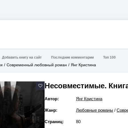
Добавить книгу на сайт
Последние комментарии
Топ 100
ги
Современный любовный роман
Янг Кристина
Несовместимые. Книга
Автор:
Янг Кристина
Жанр:
Любовные романы
/
Совр
Страниц:
80