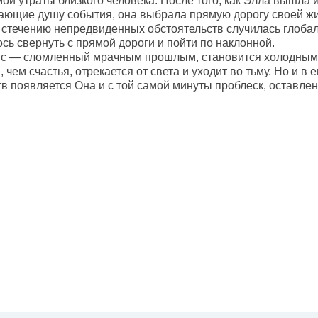
ой утраты близкого человека. После того, как Элла вышла 
зающие душу события, она выбрала прямую дорогу своей жи
о стечению непредвиденных обстоятельств случилась глобал
сь свернуть с прямой дороги и пойти по наклонной.
с — сломленный мрачным прошлым, становится холодным
 чем счастья, отрекается от света и уходит во тьму. Но и 
в появляется Она и с той самой минуты проблеск, оставлен