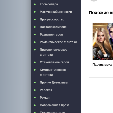
Космоопера
Похожие к
Магический детектив
Прогрессорство
Постапокалипсис
Развитие героя
Романтическое фэнтези
Приключенческое
фэнтези
Становление героя
Юмористическое
фэнтези
Прочие Детективы
Рассказ
Роман
Современная проза
Остросюжетные