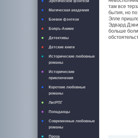
невосполним
Эротическое фэнтези
там все тер
Магическая академия
бытия, но п
Элле пришло
Боевое фэнтези
Эдвард Дэви
Бояръ-Аниме
больше боли,
обстоятельст
Детективы
Детские книги
Исторические любовные
романы
Исторические
приключения
Короткие любовные
романы
ЛитРПГ
Попаданцы
Современные любовные
романы
Проза