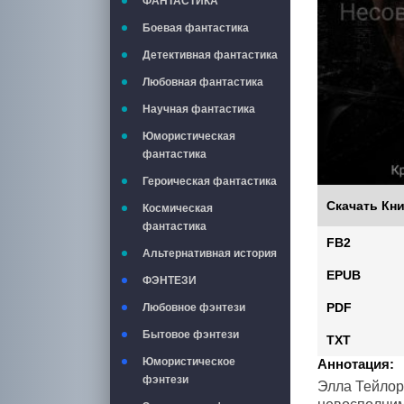
ФАНТАСТИКА
Боевая фантастика
Детективная фантастика
Любовная фантастика
Научная фантастика
Юмористическая
фантастика
Героическая фантастика
Скачать Кни
Космическая
фантастика
FB2
Альтернативная история
EPUB
ФЭНТЕЗИ
PDF
Любовное фэнтези
Бытовое фэнтези
TXT
Юмористическое
Аннотация:
фэнтези
Элла Тейлор