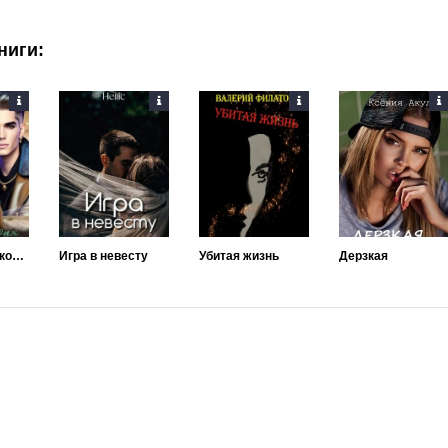
ниги:
Парень моих кошмаров
Игра в невесту
Убитая жизнь
Дерзкая