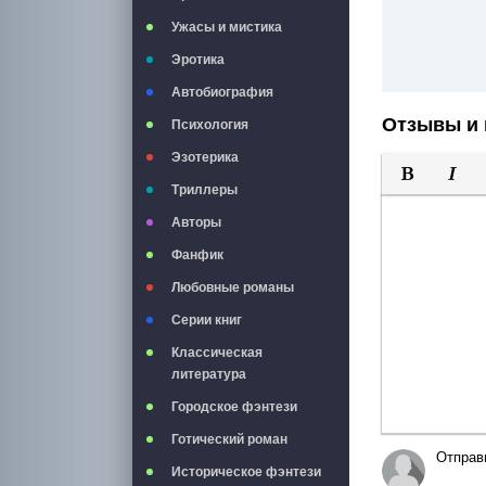
Ужасы и мистика
Эротика
Автобиография
Отзывы и 
Психология
Эзотерика
Триллеры
Полужирны
Курси
Авторы
Фанфик
Любовные романы
Серии книг
Классическая
литература
Городское фэнтези
Готический роман
Отправ
Историческое фэнтези