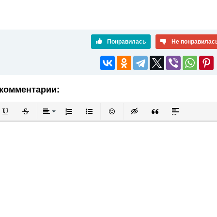
Понравилась
Не понравилас
комментарии:
й
в
Подчеркнутый
Зачеркнутый
Выравнивание
Нумерованный список
Маркированный список
Вставить смайлик
Вставка скрытого текста
Вставка цитаты
Вставка спой