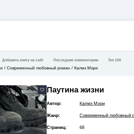
Добавить книгу на сайт
Последние комментарии
Топ 100
ги
Современный любовный роман
Калмз Мэри
Паутина жизни
Автор:
Калмз Мэри
Жанр:
Современный любовный 
Страниц:
68