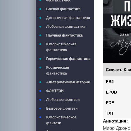
ФАНТАСТИКА
Боевая фантастика
Детективная фантастика
Любовная фантастика
Научная фантастика
Юмористическая
фантастика
Героическая фантастика
Космическая
Скачать Кни
фантастика
FB2
Альтернативная история
ФЭНТЕЗИ
EPUB
Любовное фэнтези
PDF
Бытовое фэнтези
TXT
Юмористическое
Аннотация:
фэнтези
Миро Джонс 