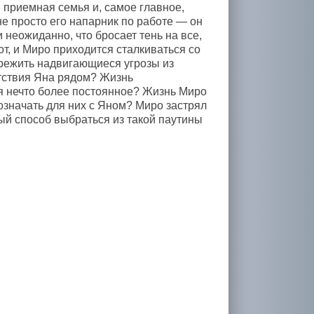
 приемная семья и, самое главное,
не просто его напарник по работе — он
и неожиданно, что бросает тень на все,
от, и Миро приходится сталкиваться со
ережить надвигающиеся угрозы из
утствия Яна рядом? Жизнь
тся нечто более постоянное? Жизнь Миро
означать для них с Яном? Миро застрял
й способ выбраться из такой паутины