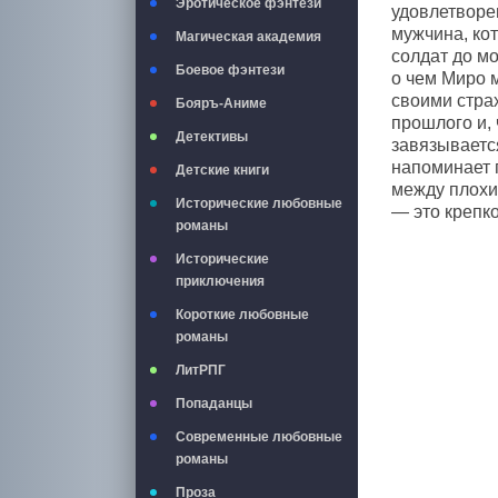
Эротическое фэнтези
удовлетворе
мужчина, кот
Магическая академия
солдат до мо
Боевое фэнтези
о чем Миро м
своими стра
Бояръ-Аниме
прошлого и, 
Детективы
завязывается
напоминает п
Детские книги
между плохи
Исторические любовные
— это крепко
романы
Исторические
приключения
Короткие любовные
романы
ЛитРПГ
Попаданцы
Современные любовные
романы
Проза