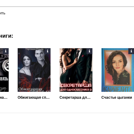
ить
ниги:
Хрупкая прочная связь
Обжигающая спираль
Секретарша для одноклассника 2
Счастье цыганки