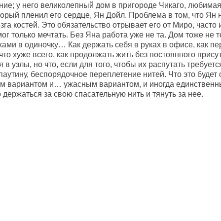
ние; у него великолепный дом в пригороде Чикаго, любимая
орый пленил его сердце, Ян Дойл. Проблема в том, что Ян 
зга костей. Это обязательство отрывает его от Миро, часто 
ог только мечтать. Без Яна работа уже не та. Дом тоже не т
хами в одиночку… Как держать себя в руках в офисе, как п
что хуже всего, как продолжать жить без постоянного прис
 в узлы, но что, если для того, чтобы их распутать требуе
аутину, беспорядочное переплетение нитей. Что это будет 
м вариантом и… ужасным вариантом, и иногда единственны
 держаться за свою спасательную нить и тянуть за нее.