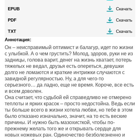
EPUB
Скачать
PDF
Скачать
TXT
Скачать
Аннотация:
Он – неисправимый оптимист и балагур, идет по жизни
с улыбкой. А о чем грустить? Молод, здоров, руки не из
задницы, голова варит, денег на жизнь хватает, потерь
тяжелых не ведал, друзья есть опереться, девушки
долго не ломаются и краткие интрижки случаются с
завидной регулярностью. Ну, а для чего-то
серьезного… да ладно, еще не время. Короче, все есть
и всем доволен.
Она считает, что судьбой ей справедливо не отмерено
теплоты и ярких красок – просто недостойна. Ведь если
ты больше всего в жизни хотела любви, но тебе в этом
было отказано изначально, значит, на то есть веские
причины. И нужно быть мазохисткой, чтобы по-
прежнему желать того же и открывать сердце для
новых ножевых ран. Одиночество безболезненно и