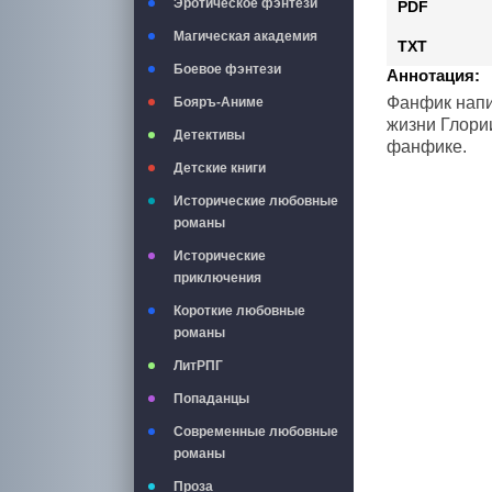
Эротическое фэнтези
PDF
Магическая академия
TXT
Боевое фэнтези
Аннотация:
Фанфик напи
Бояръ-Аниме
жизни Глори
Детективы
фанфике.
Детские книги
Исторические любовные
романы
Исторические
приключения
Короткие любовные
романы
ЛитРПГ
Попаданцы
Современные любовные
романы
Проза