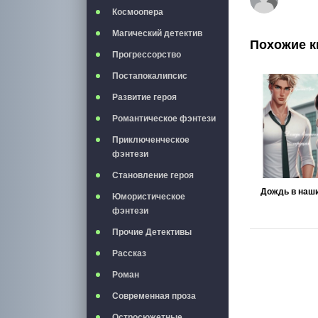
Космоопера
Магический детектив
Похожие к
Прогрессорство
Постапокалипсис
Развитие героя
Романтическое фэнтези
Приключенческое
фэнтези
Становление героя
Юмористическое
фэнтези
Прочие Детективы
Рассказ
Роман
Современная проза
Остросюжетные