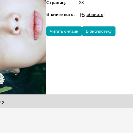
Страниц:
23
В книге есть:
[+добавить]
Читать онлайн
В библиотеку
гу