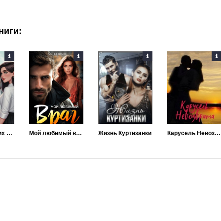
ниги:
Дождь в наших сердцах
Мой любимый враг
Жизнь Куртизанки
Карусель Невозврата