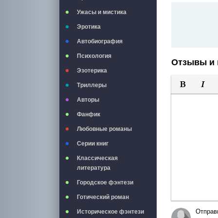
Ужасы и мистика
Эротика
Автобиография
Психология
Отзывы и 
Эзотерика
Триллеры
Полужирны
Курси
Авторы
Фанфик
Любовные романы
Серии книг
Классическая
литература
Городское фэнтези
Готический роман
Отправ
Историческое фэнтези