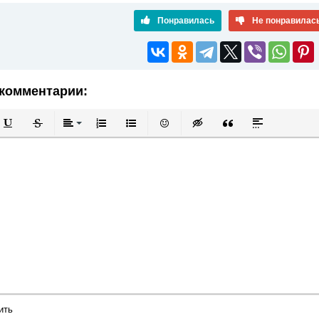
Понравилась
Не понравилас
комментарии:
й
в
Подчеркнутый
Зачеркнутый
Выравнивание
Нумерованный список
Маркированный список
Вставить смайлик
Вставка скрытого текста
Вставка цитаты
Вставка спой
ить