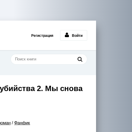
Регистрация
Войти
оубийства 2. Мы снова
роман
/
Фанфик