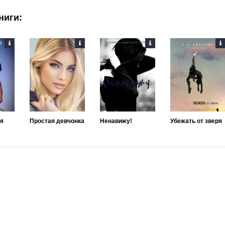
ниги:
ая
Простая девчонка
Ненавижу!
Убежать от зверя