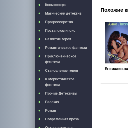
Космоопера
Похожие к
Магический детектив
Прогрессорство
Постапокалипсис
Развитие героя
Романтическое фэнтези
Приключенческое
фэнтези
Его маленьк
Становление героя
Юмористическое
фэнтези
Прочие Детективы
Рассказ
Роман
Современная проза
Остросюжетные