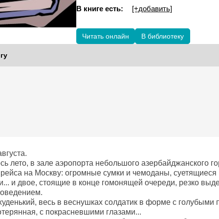
В книге есть:
[+добавить]
Читать онлайн
В библиотеку
гу
августа.
сь лето, в зале аэропорта небольшого азербайджанского г
 рейса на Москву: огромные сумки и чемоданы, суетящиеся
и... и двое, стоящие в конце гомонящей очереди, резко вы
оведением.
худенький, весь в веснушках солдатик в форме с голубыми
отерянная, с покрасневшими глазами...