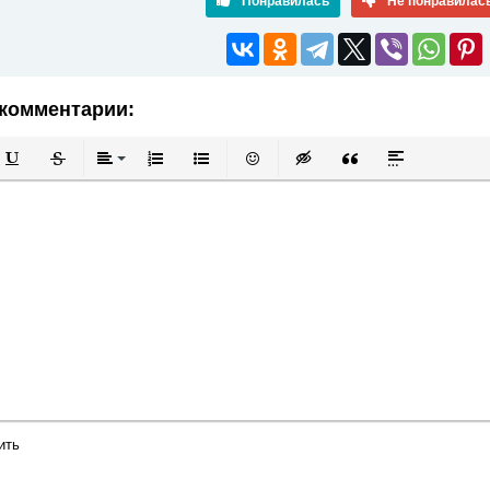
Понравилась
Не понравилас
комментарии:
й
в
Подчеркнутый
Зачеркнутый
Выравнивание
Нумерованный список
Маркированный список
Вставить смайлик
Вставка скрытого текста
Вставка цитаты
Вставка спой
ить