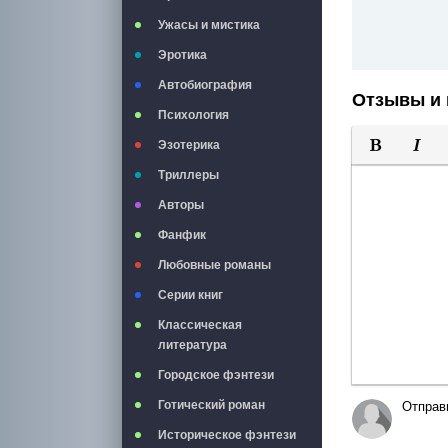
Ужасы и мистика
Эротика
Автобиография
Отзывы и 
Психология
Эзотерика
Полужирны
Курси
Триллеры
Авторы
Фанфик
Любовные романы
Серии книг
Классическая
литература
Городское фэнтези
Готический роман
Отправ
Историческое фэнтези