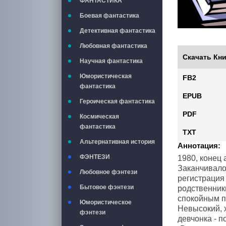
ФАНТАСТИКА
Боевая фантастика
Детективная фантастика
Любовная фантастика
Скачать Кни
Научная фантастика
Юмористическая
FB2
фантастика
EPUB
Героическая фантастика
PDF
Космическая
фантастика
TXT
Альтернативная история
Аннотация:
ФЭНТЕЗИ
1980, конец 
Заканчивало
Любовное фэнтези
регистрация
Бытовое фэнтези
родственник
спокойным п
Юмористическое
Невысокий, 
фэнтези
девчонка - п