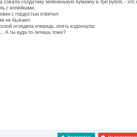
на совала солдатику зелененькую бумажку в три рубля, - это 
ль с копейками.
овек с гордостью ответил:
и не бывают.
оской оглядела очередь, опять вздохнула:
... А ты куда-то летишь тоже?