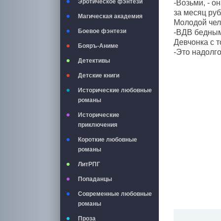
Эротическое фэнтези
-Возьми, - о
за месяц руб
Магическая академия
Молодой чел
Боевое фэнтези
-ВДВ бедным
Девчонка с т
Бояръ-Аниме
-Это надолго
Детективы
Детские книги
Исторические любовные
романы
Исторические
приключения
Короткие любовные
романы
ЛитРПГ
Попаданцы
Современные любовные
романы
Проза