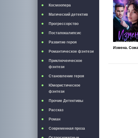
Космоопера
Магический детектив
Прогрессорство
Постапокалипсис
Развитие героя
Романтическое фэнтези
Приключенческое
фэнтези
Становление героя
Юмористическое
фэнтези
Прочие Детективы
Рассказ
Роман
Современная проза
Остросюжетные