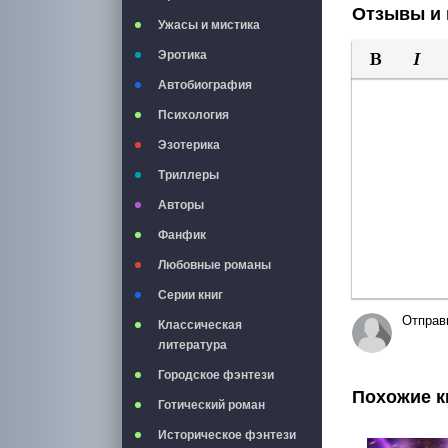
Отзывы и 
Ужасы и мистика
Эротика
Полужирны
Курси
Автобиография
Психология
Эзотерика
Триллеры
Авторы
Фанфик
Любовные романы
Серии книг
Отправ
Классическая
литература
Городское фэнтези
Похожие к
Готический роман
Историческое фэнтези