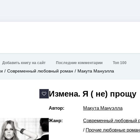
Добавить книгу на сайт
Последние комментарии
Топ 100
ги
Современный любовный роман
Макута Мануэлла
Измена. Я ( не) прощу
Автор:
Макута Мануэлла
Жанр:
Современный любовный 
/
Прочие любовные рома