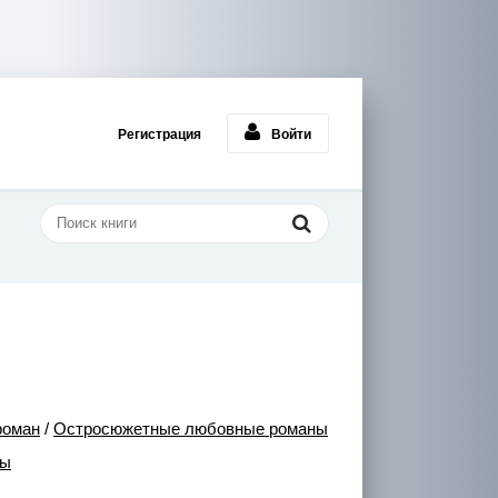
Регистрация
Войти
роман
/
Остросюжетные любовные романы
ны