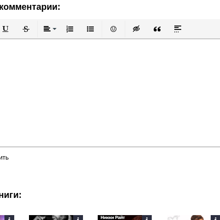
комментарии:
й
в
Подчеркнутый
Зачеркнутый
Выравнивание
Нумерованный список
Маркированный список
Вставить смайлик
Вставка скрытого текста
Вставка цитаты
Вставка спой
ить
ниги: