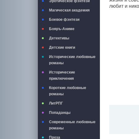
Эротическое фэнтези
любит и нико
Магическая академия
Боевое фэнтези
Бояръ-Аниме
Детективы
Детские книги
Исторические любовные
романы
Исторические
приключения
Короткие любовные
романы
ЛитРПГ
Попаданцы
Современные любовные
романы
Проза