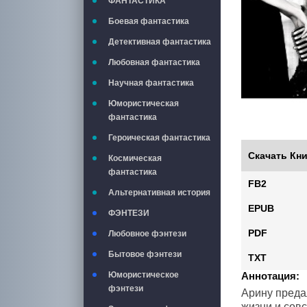
ФАНТАСТИКА
Боевая фантастика
Детективная фантастика
Любовная фантастика
Научная фантастика
Юмористическая
фантастика
Героическая фантастика
Скачать Кни
Космическая
фантастика
FB2
Альтернативная история
EPUB
ФЭНТЕЗИ
PDF
Любовное фэнтези
Бытовое фэнтези
TXT
Аннотация:
Юмористическое
фэнтези
Арину предал
жизни и сов