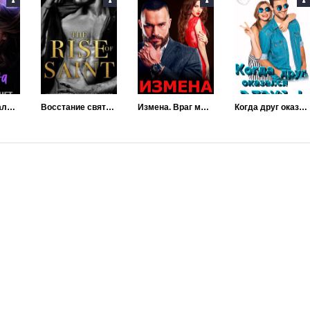
Измена. Сожалений нет
Восстание святого
Измена. Враг моего мужа
Когда друг оказался вдруг...!