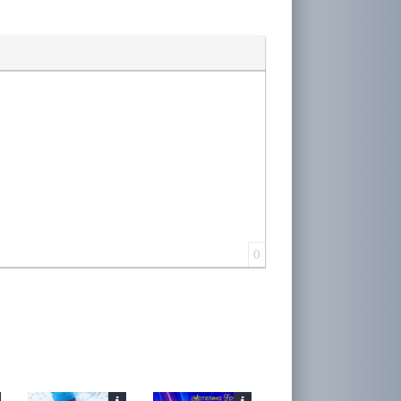
лера
0