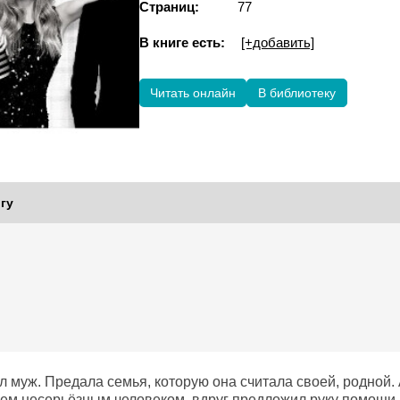
Страниц:
77
В книге есть:
[+добавить]
Читать онлайн
В библиотеку
гу
 муж. Предала семья, которую она считала своей, родной. 
сем несерьёзным человеком, вдруг предложил руку помощи. 