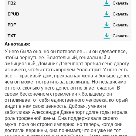
FB2
Скачать
EPUB
Скачать
PDF
Скачать
TXT
Скачать
Аннотация:
У него была она, но он потерял ее… и он сделает все,
чтобы вернуть ее. Влиятельный, гениальный и
амбициозный, Доминик Дэвенпорт пробил себе дорогу
из ничего, чтобы стать королем Уолл-стрит. У него есть
все — красивый дом, прекрасная жена и больше денег,
чем он может потратить за всю жизнь. Но независимо
от того, сколько у него денег, он не знает счастья. В
своем бесконечном стремлении к большему, он
отталкивает от себя единственного человека, который
видит в нем свою ценность. Добрая, умная и
заботливая Алессандра Дэвенпорт долге годы играла
роль трофенной жены. Она поддерживала своего
мужа, пока он строил империю, но теперь, когда они
достигли вершины, она понимает, что он уже не тот