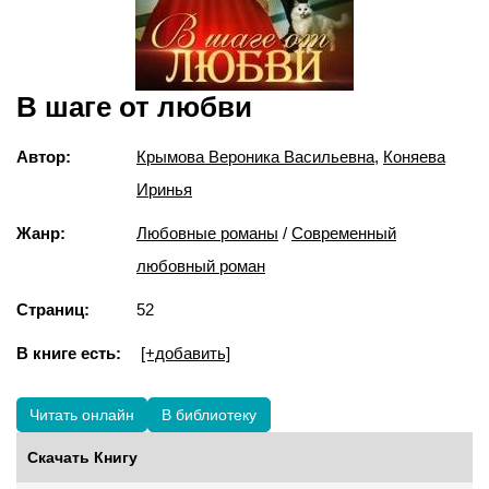
В шаге от любви
Автор:
Крымова Вероника Васильевна
,
Коняева
Иринья
Жанр:
Любовные романы
/
Современный
любовный роман
Страниц:
52
В книге есть:
[+добавить]
Читать онлайн
В библиотеку
Скачать Книгу