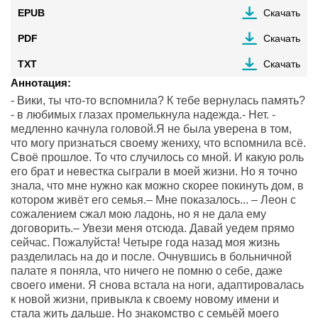
EPUB
Скачать
PDF
Скачать
TXT
Скачать
Аннотация:
- Вики, ты что-то вспомнила? К тебе вернулась память?
- в любимых глазах промелькнула надежда.- Нет. -
медленно качнула головой.Я не была уверена в том,
что могу признаться своему жениху, что вспомнила всё.
Своё прошлое. То что случилось со мной. И какую роль
его брат и невестка сыграли в моей жизни. Но я точно
знала, что мне нужно как можно скорее покинуть дом, в
котором живёт его семья.– Мне показалось... – Леон с
сожалением сжал мою ладонь, но я не дала ему
договорить.– Увези меня отсюда. Давай уедем прямо
сейчас. Пожалуйста! Четыре года назад моя жизнь
разделилась на до и после. Очнувшись в больничной
палате я поняла, что ничего не помню о себе, даже
своего имени. Я снова встала на ноги, адаптировалась
к новой жизни, привыкла к своему новому имени и
стала жить дальше. Но знакомство с семьёй моего