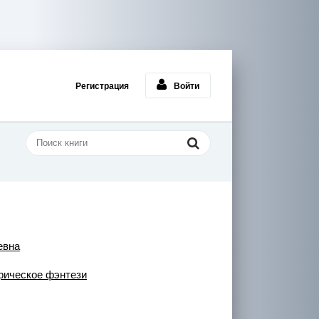
Регистрация
Войти
евна
рическое фэнтези