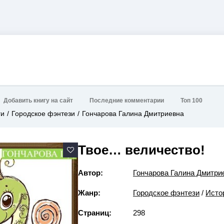
Добавить книгу на сайт
Последние комментарии
Топ 100
ги
Городское фэнтези
Гончарова Галина Дмитриевна
Твое… величество!
Автор:
Гончарова Галина Дмитри
Жанр:
Городское фэнтези
/
Исто
Страниц:
298