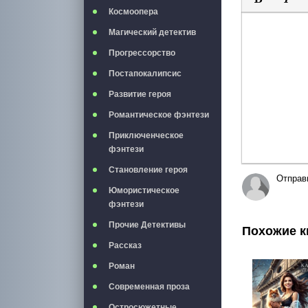
Космоопера
Полужирны
Курси
Магический детектив
Прогрессорство
Постапокалипсис
Развитие героя
Романтическое фэнтези
Приключенческое
фэнтези
Становление героя
Отправ
Юмористическое
фэнтези
Прочие Детективы
Похожие к
Рассказ
Роман
Современная проза
Остросюжетные