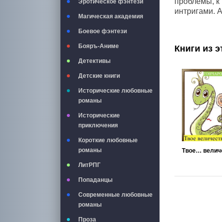
проблемы, к 
Эротическое фэнтези
интригами. А
Магическая академия
Боевое фэнтези
Бояръ-Аниме
Книги из э
Детективы
Детские книги
Исторические любовные
романы
Исторические
приключения
Короткие любовные
романы
ЛитРПГ
Попаданцы
Современные любовные
романы
Проза