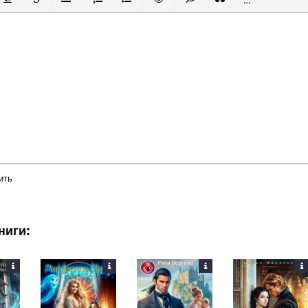
й
в
Подчеркнутый
Зачеркнутый
Выравнивание
Нумерованный список
Маркированный список
Вставить смайлик
Вставка скрытого текста
Вставка цитаты
Вставка спой
ить
ниги: