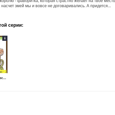
королю - фаворитка, которая страстно желает на твое мест
 насчет змей мы и вовсе не договаривались. А придется...
той серии:
Твое… величество - 2!