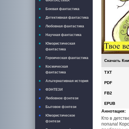
ФАНТАСТИКА
Боевая фантастика
Детективная фантастика
Любовная фантастика
Научная фантастика
Юмористическая
фантастика
Героическая фантастика
Скачать Кни
Космическая
TXT
фантастика
Альтернативная история
PDF
ФЭНТЕЗИ
FB2
Любовное фэнтези
EPUB
Бытовое фэнтези
Аннотация:
Юмористическое
Кто в детств
фэнтези
попала! Коро