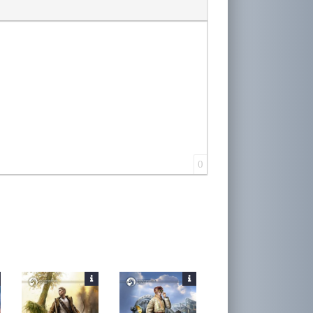
лера
0