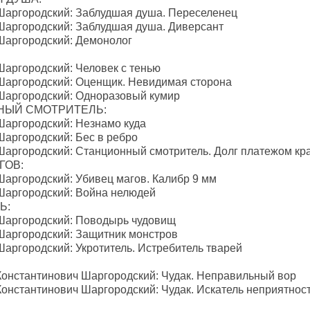
 Шаргородский: Заблудшая душа. Переселенец
 Шаргородский: Заблудшая душа. Диверсант
 Шаргородский: Демонолог
Шаргородский: Человек с тенью
 Шаргородский: Оценщик. Невидимая сторона
 Шаргородский: Одноразовый кумир
НЫЙ СМОТРИТЕЛЬ:
 Шаргородский: Незнамо куда
Шаргородский: Бес в ребро
 Шаргородский: Станционный смотритель. Долг платежом кр
ГОВ:
 Шаргородский: Убивец магов. Калибр 9 мм
 Шаргородский: Война нелюдей
Ь:
 Шаргородский: Поводырь чудовищ
 Шаргородский: Защитник монстров
Шаргородский: Укротитель. Истребитель тварей
 Константинович Шаргородский: Чудак. Неправильный вор
 Константинович Шаргородский: Чудак. Искатель неприятнос