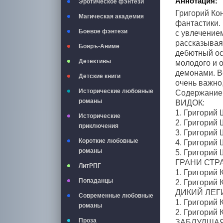
Аннотация:
Эротическое фэнтези
Григорий Ко
Магическая академия
фантастики. 
Боевое фэнтези
с увлечением
рассказывая
Бояръ-Аниме
дебютный ос
Детективы
молодого и 
демонами. Вс
Детские книги
очень важно
Исторические любовные
Содержание
романы
ВИДОК:
1. Григорий
Исторические
2. Григорий
приключения
3. Григорий
Короткие любовные
4. Григорий
романы
5. Григорий
ГРАНИ СТР
ЛитРПГ
1. Григорий
Попаданцы
2. Григорий
ДИКИЙ ЛЕГ
Современные любовные
1. Григорий
романы
2. Григорий
Проза
ЗАБЛУДШАЯ