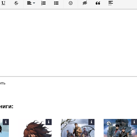
й
в
Подчеркнутый
Зачеркнутый
Выравнивание
Нумерованный список
Маркированный список
Вставить смайлик
Вставка скрытого текста
Вставка цитаты
Вставка спой
ить
ниги: