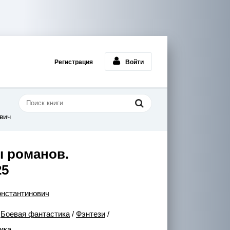
Регистрация
Войти
вич
ы романов.
25
онстантинович
/
Боевая фантастика
/
Фэнтези
/
ика