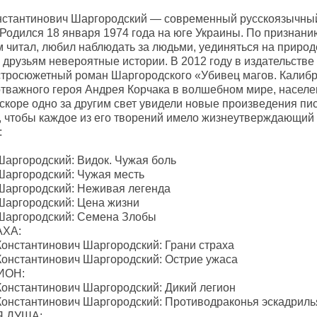
нстантинович Шаргородский — современный русскоязычный 
Родился 18 января 1974 года на юге Украины. По признанию
 читал, любил наблюдать за людьми, уединяться на природе
 друзьям невероятные истории. В 2012 году в издательств
тросюжетный роман Шаргородского «Убивец магов. Калибр
отважного героя Андрея Корчака в волшебном мире, насел
коре одно за другим свет увидели новые произведения писа
, чтобы каждое из его творений имело жизнеутверждающий
:
 Шаргородский: Видок. Чужая боль
 Шаргородский: Чужая месть
 Шаргородский: Неживая легенда
 Шаргородский: Цена жизни
 Шаргородский: Семена Злобы
АХА:
 Константинович Шаргородский: Грани страха
 Константинович Шаргородский: Острие ужаса
ИОН:
 Константинович Шаргородский: Дикий легион
 Константинович Шаргородский: Противодраконья эскадриль
 ДУША: