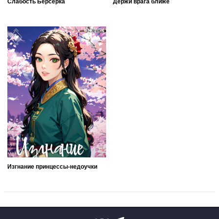
Слабость Берсерка
Держи врага ближе
Изгнание принцессы-недоучки