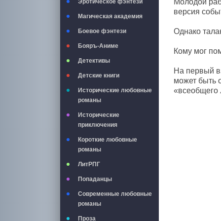
Молодой раб
Эротическое фэнтези
версия собы
Магическая академия
Однако талан
Боевое фэнтези
Бояръ-Аниме
Кому мог по
Детективы
На первый вз
Детские книги
может быть 
«всеобщего 
Исторические любовные
романы
Исторические
приключения
Короткие любовные
романы
ЛитРПГ
Попаданцы
Современные любовные
романы
Проза