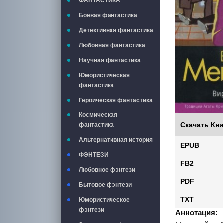
ФАНТАСТИКА
Боевая фантастика
Детективная фантастика
Любовная фантастика
Научная фантастика
Юмористическая
фантастика
Героическая фантастика
Космическая
Скачать Кни
фантастика
Альтернативная история
EPUB
ФЭНТЕЗИ
FB2
Любовное фэнтези
PDF
Бытовое фэнтези
TXT
Юмористическое
фэнтези
Аннотация: