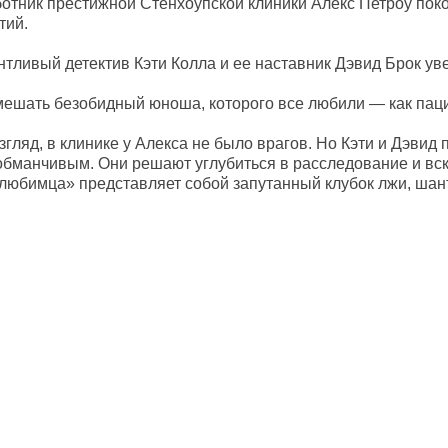
отник престижной Стенхоупской клиники Алекс Петроу пок
тий.
тливый детектив Кэти Колла и ее наставник Дэвид Брок уве
мешать безобидный юноша, которого все любили — как паци
гляд, в клинике у Алекса не было врагов. Но Кэти и Дэвид
обманчивым. Они решают углубиться в расследование и вс
любимца» представляет собой запутанный клубок лжи, шан