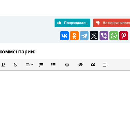
Понравилась
Не понравилас
комментарии:
й
в
Подчеркнутый
Зачеркнутый
Выравнивание
Нумерованный список
Маркированный список
Вставить смайлик
Вставка скрытого текста
Вставка цитаты
Вставка спой