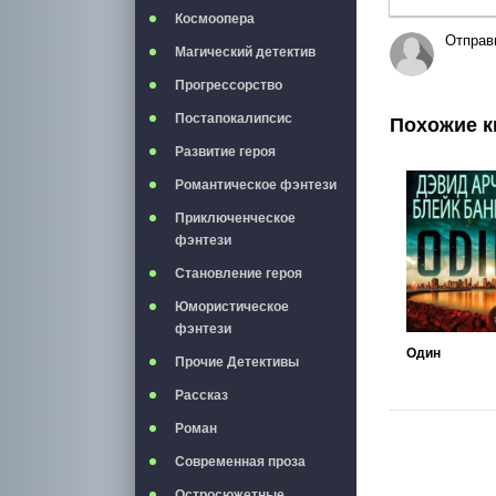
Космоопера
Отправ
Магический детектив
Прогрессорство
Постапокалипсис
Похожие к
Развитие героя
Романтическое фэнтези
Приключенческое
фэнтези
Становление героя
Юмористическое
фэнтези
Один
Прочие Детективы
Рассказ
Роман
Современная проза
Остросюжетные