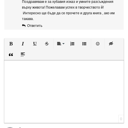
Поздравявам е за хубавия изказ и умните разсъждения
върху живота! Пожелавам успех в творчеството й!
Интересно ще бъде да се прочете и друга книга , ако им
такава.
Ответить
Полужирный
Курсив
Подчеркнутый
Зачеркнутый
Выравнивание
Нумерованный список
Маркированный список
Вставить смайли
Вставка ск
Вставка цитаты
Вставка спойлера
0